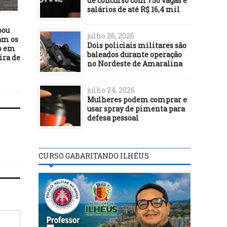
de concurso com 750 vagas e
BASTIDORES
BASTIDORES
salários de até R$ 16,4 mil
10/10/23
27/08/19
bou
BC receberá prêmio
A interdisciplinaridad
julho 26, 2026
am os
internacional por
escola: formação integra
Dois policiais militares são
to em
desenvolvimento do Pix
sujeito e atuação crítica
baleados durante operação
ira de
sociedade contemporâ
no Nordeste de Amaralina
julho 24, 2026
Mulheres podem comprar e
usar spray de pimenta para
defesa pessoal
CURSO GABARITANDO ILHÉUS