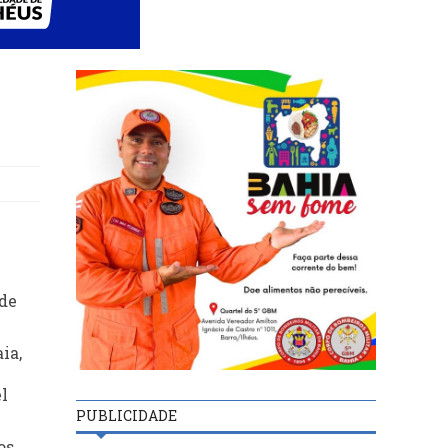
 de
ia,
l
PUBLICIDADE
os