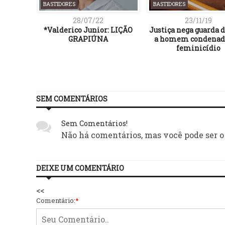
BASTIDORES
BASTIDORES
28/07/22
23/11/19
idade na
*Valderico Junior: LIÇÃO
Justiça nega guarda d
egral do
GRAPIÚNA
a homem condenad
ítica na
feminicídio
porânea
SEM COMENTÁRIOS
Sem Comentários!
Não há comentários, mas você pode ser o
DEIXE UM COMENTÁRIO
<<
Comentário:
*