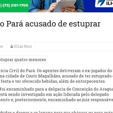
o Pará acusado de estuprar
es
Elias Reis
lícia Civil do Pará. Os agentes detiveram o ex-jogador do
 na cidade de Couto Magalhães, acusado de ter estuprado
festa e ter oferecido bebidas, além de entorpecentes.
e foi encaminhado para a delgacia de Conceição do Aragua
stá sendo investigado em ação liderada pelo delegado
mento e, posteriormente, encaminhado ao juiz responsáve
ebidas e drogas e as levava para sua chácara ou para outr