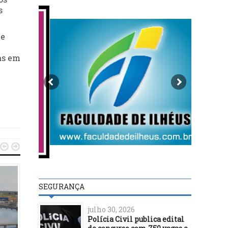
s
me
as em


SEGURANÇA
julho 30, 2026
Polícia Civil publica edital