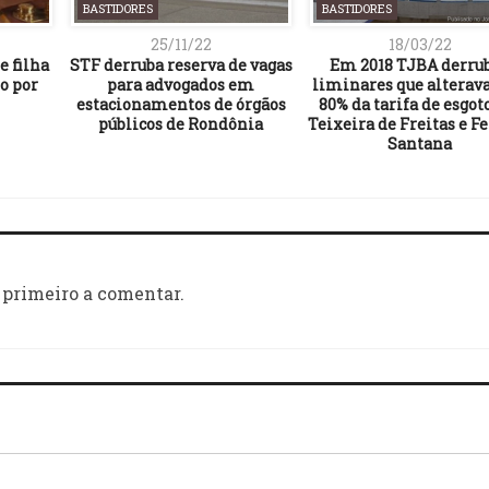
BASTIDORES
BASTIDORES
25/11/22
18/03/22
e filha
STF derruba reserva de vagas
Em 2018 TJBA derru
o por
para advogados em
liminares que alterav
estacionamentos de órgãos
80% da tarifa de esgo
públicos de Rondônia
Teixeira de Freitas e Fe
Santana
 primeiro a comentar.