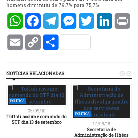
homens diminuiu de 79,7% para 75,7%.
WhatsApp
Facebook
Telegram
Messenger
Twitter
LinkedIn
Pri
Email
Copy
Compartilhar
Link
NOTÍCIAS RELACIONADAS


POLÍTICA
05/09/18
POLÍTICA
Toffoli assume comando do
STF dia 13 de setembro
17/08/18
Secretaria de
Administração de Ilhéus