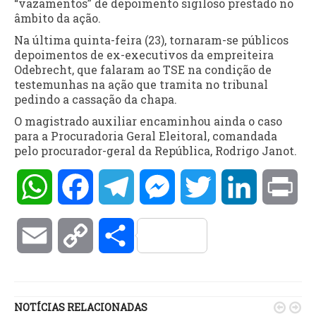
“vazamentos” de depoimento sigiloso prestado no
âmbito da ação.
Na última quinta-feira (23), tornaram-se públicos
depoimentos de ex-executivos da empreiteira
Odebrecht, que falaram ao TSE na condição de
testemunhas na ação que tramita no tribunal
pedindo a cassação da chapa.
O magistrado auxiliar encaminhou ainda o caso
para a Procuradoria Geral Eleitoral, comandada
pelo procurador-geral da República, Rodrigo Janot.
WhatsApp
Facebook
Telegram
Messenger
Twitter
LinkedIn
Pri
Email
Copy
Compartilhar
Link
NOTÍCIAS RELACIONADAS

