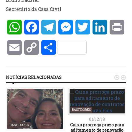
Secretário da Casa Civil
WhatsApp
Facebook
Telegram
Messenger
Twitter
LinkedIn
Pri
Email
Copy
Compartilhar
Link
NOTÍCIAS RELACIONADAS


BASTIDORES
01/12/18
Caixa prorroga prazo para
BASTIDORES
aditamento de renovação