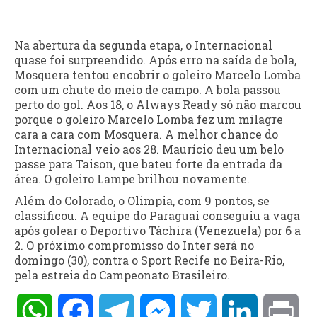
Na abertura da segunda etapa, o Internacional
quase foi surpreendido. Após erro na saída de bola,
Mosquera tentou encobrir o goleiro Marcelo Lomba
com um chute do meio de campo. A bola passou
perto do gol. Aos 18, o Always Ready só não marcou
porque o goleiro Marcelo Lomba fez um milagre
cara a cara com Mosquera. A melhor chance do
Internacional veio aos 28. Maurício deu um belo
passe para Taison, que bateu forte da entrada da
área. O goleiro Lampe brilhou novamente.
Além do Colorado, o Olimpia, com 9 pontos, se
classificou. A equipe do Paraguai conseguiu a vaga
após golear o Deportivo Táchira (Venezuela) por 6 a
2. O próximo compromisso do Inter será no
domingo (30), contra o Sport Recife no Beira-Rio,
pela estreia do Campeonato Brasileiro.
WhatsApp
Facebook
Telegram
Messenger
Twitter
LinkedIn
Pri