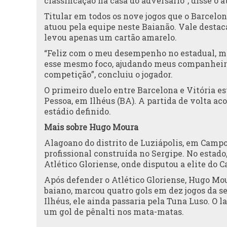
classificação na casa do adversário”, disse o a
Titular em todos os nove jogos que o Barcelon
atuou pela equipe neste Baianão. Vale destac
levou apenas um cartão amarelo.
“Feliz com o meu desempenho no estadual, m
esse mesmo foco, ajudando meus companheiros
competição”, concluiu o jogador.
O primeiro duelo entre Barcelona e Vitória es
Pessoa, em Ilhéus (BA). A partida de volta a
estádio definido.
Mais sobre Hugo Moura
Alagoano do distrito de Luziápolis, em Campo
profissional construída no Sergipe. No estado
Atlético Gloriense, onde disputou a elite do
Após defender o Atlético Gloriense, Hugo Mou
baiano, marcou quatro gols em dez jogos da s
Ilhéus, ele ainda passaria pela Tuna Luso. O l
um gol de pênalti nos mata-matas.