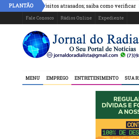
»
PLANTÃO
com depósitos atrasados; saiba como verificar
Serviço
Fale Conosco
Rádios Online
Expediente
MENU
EMPREGO
ENTRETENIMENTO
SUA R