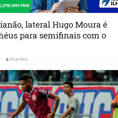
anão, lateral Hugo Moura é
lhéus para semifinais com o
Elias Reis