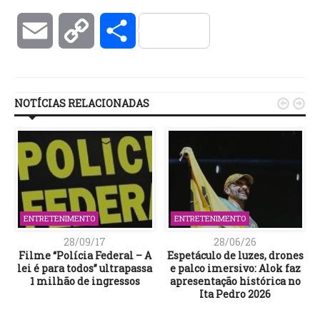
Email
Copy
Compartilhar
Link
NOTÍCIAS RELACIONADAS


ENTRETENIMENTO
ENTRETENIMENTO
28/09/17
28/06/26
Filme “Polícia Federal – A
Espetáculo de luzes, drones
lei é para todos” ultrapassa
e palco imersivo: Alok faz
1 milhão de ingressos
apresentação histórica no
Ita Pedro 2026