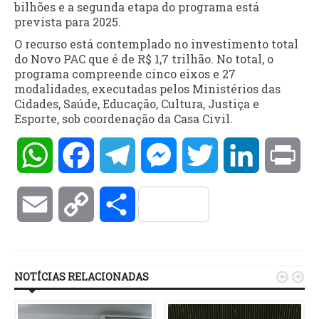
bilhões e a segunda etapa do programa está
prevista para 2025.
O recurso está contemplado no investimento total
do Novo PAC que é de R$ 1,7 trilhão. No total, o
programa compreende cinco eixos e 27
modalidades, executadas pelos Ministérios das
Cidades, Saúde, Educação, Cultura, Justiça e
Esporte, sob coordenação da Casa Civil.
WhatsApp
Facebook
Telegram
Messenger
Twitter
LinkedIn
Pri
Email
Copy
Compartilhar
Link
NOTÍCIAS RELACIONADAS

