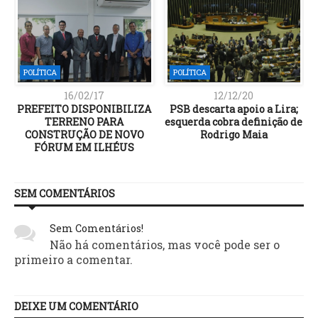
POLÍTICA
POLÍTICA
16/02/17
12/12/20
e
PREFEITO DISPONIBILIZA
PSB descarta apoio a Lira;
TERRENO PARA
esquerda cobra definição de
s
CONSTRUÇÃO DE NOVO
Rodrigo Maia
FÓRUM EM ILHÉUS
SEM COMENTÁRIOS
Sem Comentários!
Não há comentários, mas você pode ser o
primeiro a comentar.
DEIXE UM COMENTÁRIO