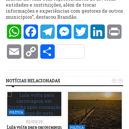
entidades e instituições, além de trocar
informações e experiências com gestores de outros
municípios”, destacou Brandão.
WhatsApp
Facebook
Telegram
Messenger
Twitter
LinkedIn
Pri
Email
Copy
Compartilhar
Link
NOTÍCIAS RELACIONADAS


POLÍTICA
02/03/19
Lula volta para carceragem
POLÍTICA