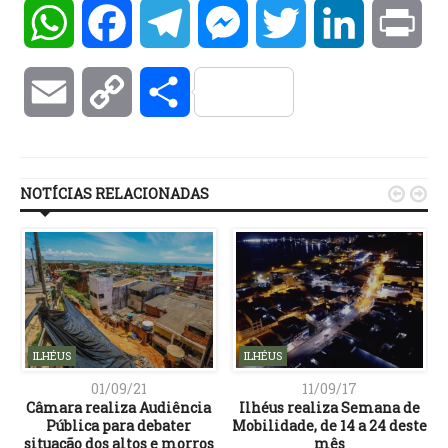
WhatsApp
Facebook
Telegram
Messenger
Twitter
LinkedIn
Pri
Email
Copy
Compartilhar
Link
NOTÍCIAS RELACIONADAS


ILHÉUS
ILHÉUS
01/09/21
11/09/17
Câmara realiza Audiência
Ilhéus realiza Semana de
Pública para debater
Mobilidade, de 14 a 24 deste
situação dos altos e morros
mês