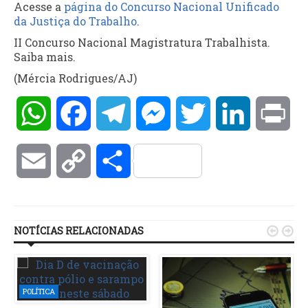
Acesse a
página do Concurso Nacional Unificado
da Justiça do Trabalho
.
II Concurso Nacional Magistratura Trabalhista.
Saiba mais.
(Mércia Rodrigues/AJ)
WhatsApp
Facebook
Telegram
Messenger
Twitter
LinkedIn
Pri
Email
Copy
Compartilhar
Link
NOTÍCIAS RELACIONADAS


POLÍTICA