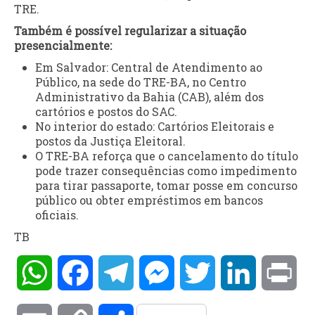
TRE.
Também é possível regularizar a situação
presencialmente:
Em Salvador: Central de Atendimento ao
Público, na sede do TRE-BA, no Centro
Administrativo da Bahia (CAB), além dos
cartórios e postos do SAC.
No interior do estado: Cartórios Eleitorais e
postos da Justiça Eleitoral.
O TRE-BA reforça que o cancelamento do título
pode trazer consequências como impedimento
para tirar passaporte, tomar posse em concurso
público ou obter empréstimos em bancos
oficiais.
TB
WhatsApp
Facebook
Telegram
Messenger
Twitter
LinkedIn
Pri