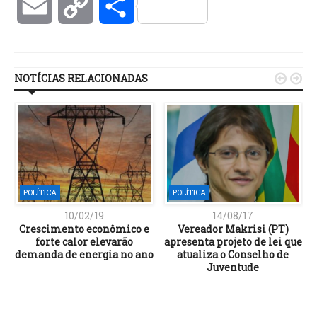
Email
Copy
Compartilhar
Link
NOTÍCIAS RELACIONADAS


POLÍTICA
POLÍTICA
10/02/19
14/08/17
Crescimento econômico e
Vereador Makrisi (PT)
a
forte calor elevarão
apresenta projeto de lei que
demanda de energia no ano
atualiza o Conselho de
Juventude