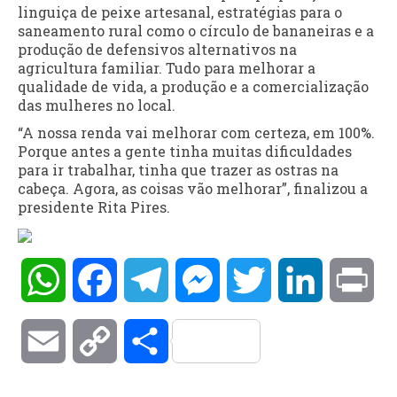
linguiça de peixe artesanal, estratégias para o
saneamento rural como o círculo de bananeiras e a
produção de defensivos alternativos na
agricultura familiar. Tudo para melhorar a
qualidade de vida, a produção e a comercialização
das mulheres no local.
“A nossa renda vai melhorar com certeza, em 100%.
Porque antes a gente tinha muitas dificuldades
para ir trabalhar, tinha que trazer as ostras na
cabeça. Agora, as coisas vão melhorar”, finalizou a
presidente Rita Pires.
WhatsApp
Facebook
Telegram
Messenger
Twitter
LinkedIn
Pri
Email
Copy
Compartilhar
Link