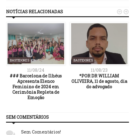
NOTÍCIAS RELACIONADAS


BASTIDORES
BASTIDORES
11/08/24
11/08/23
o
### Barcelona de Ilhéus
*POR DR WILLIAM
-
Apresenta Elenco
OLIVEIRA, 11 de agosto, dia
Feminino de 2024 em
do advogado
Cerimônia Repleta de
Emoção
SEM COMENTÁRIOS
Sem Comentários!