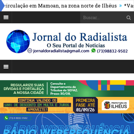
»
culação em Mamoan, na zona norte de Ilhéus
*Vasco m