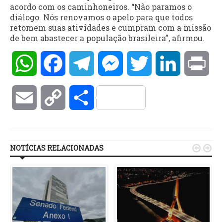
acordo com os caminhoneiros. “Não paramos o
diálogo. Nós renovamos o apelo para que todos
retomem suas atividades e cumpram com a missão
de bem abastecer a população brasileira”, afirmou.
WhatsApp
Facebook
Telegram
Messenger
Twitter
LinkedIn
Pri
Email
Copy
Compartilhar
Link
NOTÍCIAS RELACIONADAS

