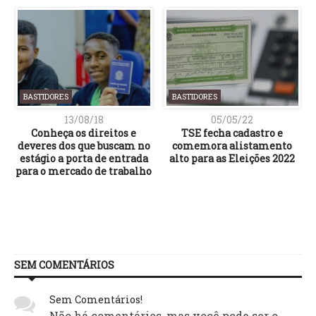
BASTIDORES
BASTIDORES
13/08/18
05/05/22
Conheça os direitos e
TSE fecha cadastro e
deveres dos que buscam no
comemora alistamento
estágio a porta de entrada
alto para as Eleições 2022
para o mercado de trabalho
SEM COMENTÁRIOS
Sem Comentários!
Não há comentários, mas você pode ser o