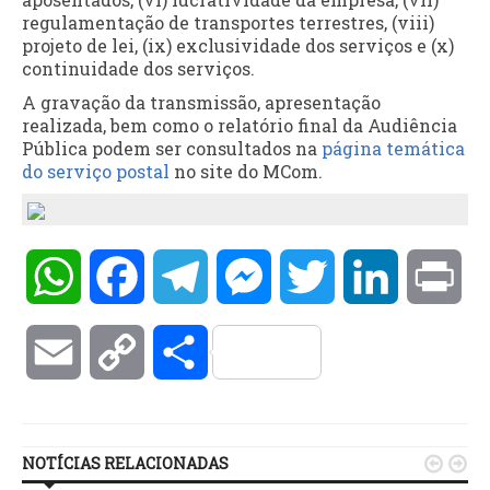
regulamentação de transportes terrestres, (viii)
projeto de lei, (ix) exclusividade dos serviços e (x)
continuidade dos serviços.
A gravação da transmissão, apresentação
realizada, bem como o relatório final da Audiência
Pública podem ser consultados na
página temática
do serviço postal
no site do MCom.
WhatsApp
Facebook
Telegram
Messenger
Twitter
LinkedIn
Pri
Email
Copy
Compartilhar
Link
NOTÍCIAS RELACIONADAS

