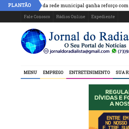
PLANTÃO
mergência da rede municipal ganha reforço com capacit
Fale Conosco
Rádios Online
Expediente
MENU
EMPREGO
ENTRETENIMENTO
SUA R