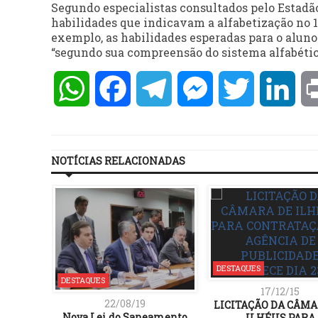
Segundo especialistas consultados pelo Estadã
habilidades que indicavam a alfabetização no 1
exemplo, as habilidades esperadas para o aluno
“segundo sua compreensão do sistema alfabéti
WhatsApp
Facebook
Telegram
Messenger
Twitter
Lin
NOTÍCIAS RELACIONADAS
DESTAQUES
DESTAQUES
17/12/15
22/08/19
LICITAÇÃO DA CÂMA
Nova Lei do Saneamento
ILHÉUS PARA