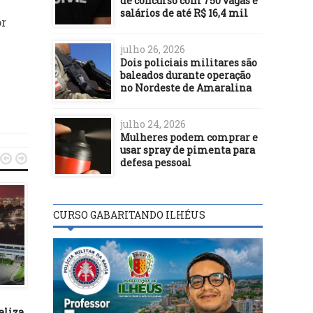
de concurso com 750 vagas e
salários de até R$ 16,4 mil
or
julho 26, 2026
Dois policiais militares são
baleados durante operação
no Nordeste de Amaralina
julho 24, 2026
Mulheres podem comprar e
usar spray de pimenta para


defesa pessoal
CURSO GABARITANDO ILHÉUS
DESTAQUES
09/09/16
Turismo e desenvolvimento
– Por Professor Gurita*
DESTAQUES
22/04/17
aliza
Educação leva Caravana