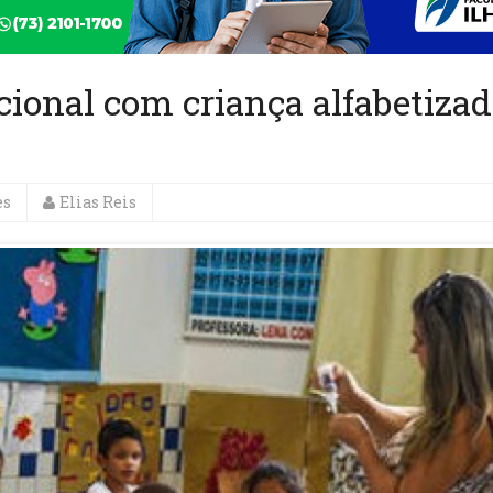
ional com criança alfabetiza
es
Elias Reis