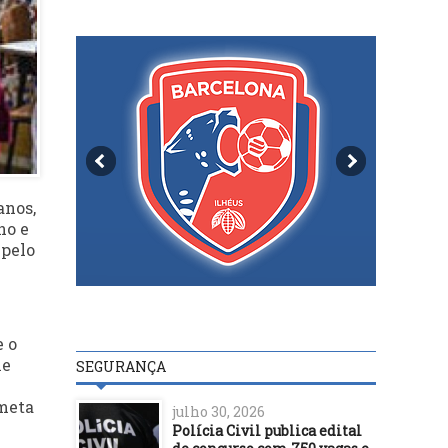
anos,
no e
 pelo
e o
ne
SEGURANÇA
 meta
julho 30, 2026
Polícia Civil publica edital