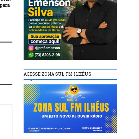
 para
Leitura para escolas d
Ibicaraí
ACESSE ZONA SUL FM ILHÉUS