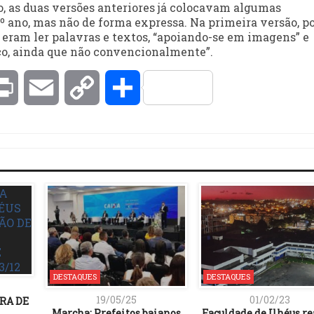
o, as duas versões anteriores já colocavam algumas
º ano, mas não de forma expressa. Na primeira versão, p
 eram ler palavras e textos, “apoiando-se em imagens” e
co, ainda que não convencionalmente”.
kedIn
Print
Email
Copy
Compartilhar
Link
DESTAQUES
DESTAQUES
19/05/25
01/02/23
RA DE
Marcha: Prefeitos baianos
Faculdade de Ilhéus re