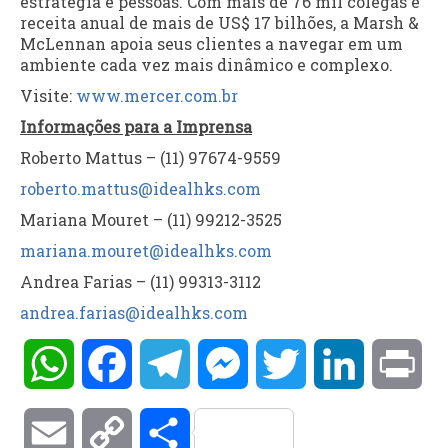
estratégia e pessoas. Com mais de 76 mil colegas e
receita anual de mais de US$ 17 bilhões, a Marsh &
McLennan apoia seus clientes a navegar em um
ambiente cada vez mais dinâmico e complexo.
Visite:
www.mercer.com.br
Informações para a Imprensa
Roberto Mattus – (11) 97674-9559
roberto.mattus@idealhks.com
Mariana Mouret – (11) 99212-3525
mariana.mouret@idealhks.com
Andrea Farias – (11) 99313-3112
andrea.farias@idealhks.com
WhatsApp
Facebook
Telegram
Messenger
Twitter
LinkedIn
Pri
Email
Copy
Compartilhar