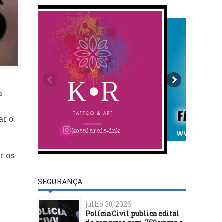
a
ar o
r os
SEGURANÇA
julho 30, 2026
Polícia Civil publica edital