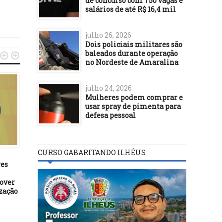
de concurso com 750 vagas e
salários de até R$ 16,4 mil
julho 26, 2026
Dois policiais militares são
baleados durante operação


no Nordeste de Amaralina
julho 24, 2026
Mulheres podem comprar e
NOTÍCIAS
usar spray de pimenta para
defesa pessoal
01/02/16
Aposta na volta do
crescimento em 2016 di
NOTÍCIAS
economistas
CURSO GABARITANDO ILHÉUS
27/03/24
es
Programa Acelera Itabuna
deixa o Bairro Jardim
over
Jaçanã de cara nova
zação