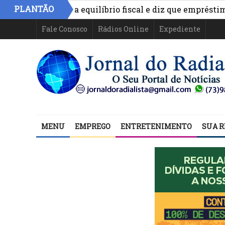
PLANTÃO
nimo aponta equilíbrio fiscal e diz que empréstimos fina
Fale Conosco
Rádios Online
Expediente
MENU
EMPREGO
ENTRETENIMENTO
SUA R