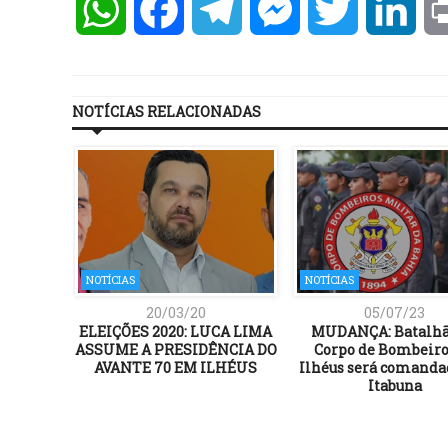
WhatsApp
Facebook
Telegram
Messenger
Twitter
Lin
NOTÍCIAS RELACIONADAS
NOTÍCIAS
NOTÍCIAS
20/03/20
05/07/23
ELEIÇÕES 2020: LUCA LIMA
MUDANÇA: Batalhã
ASSUME A PRESIDÊNCIA DO
Corpo de Bombeiro
AVANTE 70 EM ILHÉUS
Ilhéus será comanda
Itabuna