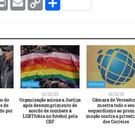
kedIn
Print
Email
Copy
Compartilhar
Link
NOTÍCIAS
NOTÍCIAS
31/12/23
16/11/19
o do
Organização aciona a Justiça
Câmara de Vereador
s de
após descumprimento de
mostra todo o seu
do por
acordo de combate à
esquerdismo ao prom
LGBTfobia no futebol pela
moção contra a privati
CBF
dos Correios