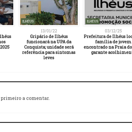
ILHÉUS
ILHÉUS
13/01/22
03/12/25
lhéus
Gripário de Ilhéus
Prefeitura de Ilhéus lo
nos
funcionará na UPA da
família de jovem
 2025
Conquista; unidade será
encontrado na Praia do
referência para sintomas
garante acolhimen
leves
 primeiro a comentar.