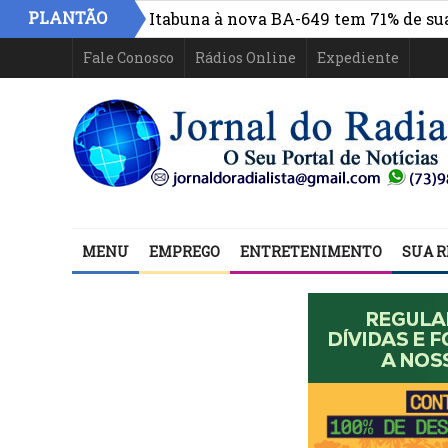
PLANTÃO
o centro de Itabuna à nova BA-649 tem 71% de sua estrut
Fale Conosco
Rádios Online
Expediente
MENU
EMPREGO
ENTRETENIMENTO
SUA R