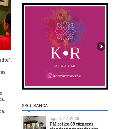
dor”,
res
o
a,
SEGURANÇA
ca.
agosto 07, 2026
PM retira 88 câmeras