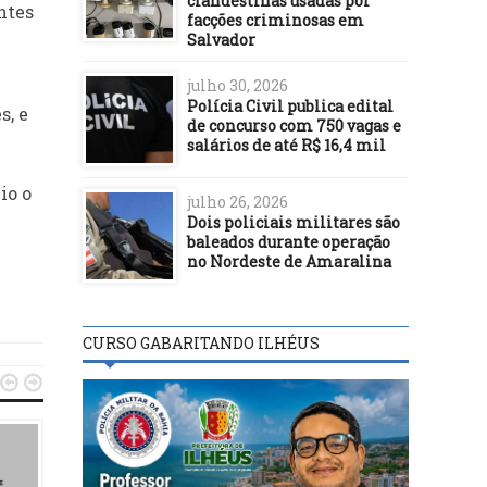
clandestinas usadas por
ntes
facções criminosas em
Salvador
julho 30, 2026
Polícia Civil publica edital
s, e
de concurso com 750 vagas e
salários de até R$ 16,4 mil
io o
julho 26, 2026
Dois policiais militares são
baleados durante operação
no Nordeste de Amaralina
CURSO GABARITANDO ILHÉUS

