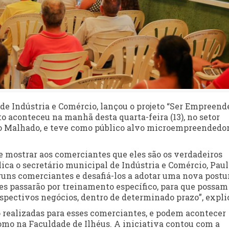
de Indústria e Comércio, lançou o projeto “Ser Empreende
o aconteceu na manhã desta quarta-feira (13), no setor
o Malhado, e teve como público alvo microempreendedo
r e mostrar aos comerciantes que eles são os verdadeiros
ica o secretário municipal de Indústria e Comércio, Paul
guns comerciantes e desafiá-los a adotar uma nova postur
s passarão por treinamento específico, para que possam
pectivos negócios, dentro de determinado prazo”, expli
ão realizadas para esses comerciantes, e podem acontecer
omo na Faculdade de Ilhéus. A iniciativa contou com a