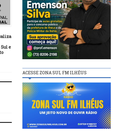
ILHÉUS
ILHÉUS
06/11/20
16/02/26
caliza
Prefeitura de Ilhéus
Prefeitura intensific
intensifica limpeza das
prevenção às ISTs co
 Sul e
praias para retirada de
distribuição de preserva
to
baronesas
no bloco 20 Comer
ACESSE ZONA SUL FM ILHÉUS