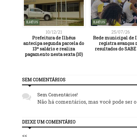
ILHÉUS
ILHÉUS
10/12/21
25/07/26
ifica
Prefeitura de Ilhéus
Rede municipal de I
s com
antecipa segunda parcela do
registra avanços 
ervativos
13º salário e realiza
resultados do SABE
mer
pagamento nesta sexta (10)
SEM COMENTÁRIOS
Sem Comentários!
Não há comentários, mas você pode ser o
DEIXE UM COMENTÁRIO
<<