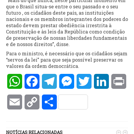
“Mais do que nunca, neste particular momento em
que o Brasil situa-se entre o seu passado e o seu
futuro , os cidadãos deste país, as instituições
nacionais e os membros integrantes dos poderes do
estado devem prestar obediência irrestrita à
Constituição e às leis da República como condição
de preservação de nossas liberdades fundamentais
e de nossos direitos”, disse.
Para o ministro, é necessário que os cidadãos sejam
“servos da lei” para que seja possível preservar os
valores da ordem democrática.
WhatsApp
Facebook
Telegram
Messenger
Twitter
LinkedIn
Pri
Email
Copy
Compartilhar
Link
NOTÍCIAS RELACIONADAS

