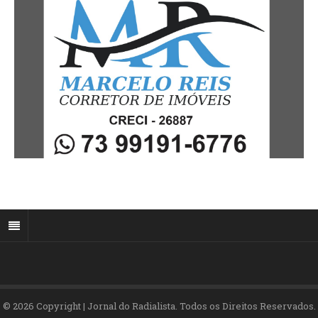
© 2026 Copyright | Jornal do Radialista. Todos os Direitos Reservados.