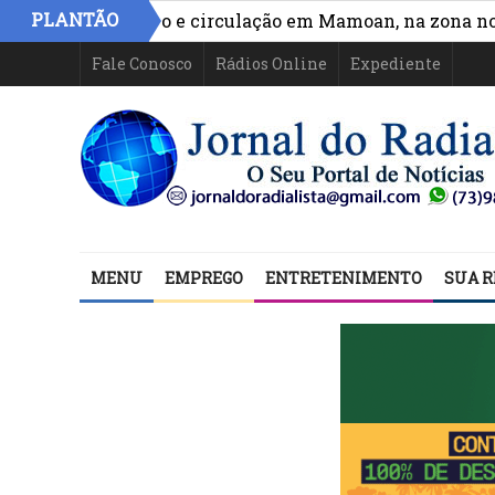
PLANTÃO
ora acesso e circulação em Mamoan, na zona norte de I
Fale Conosco
Rádios Online
Expediente
MENU
EMPREGO
ENTRETENIMENTO
SUA R