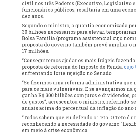
civil nos três Poderes (Executivo, Legislativo e
funcionários públicos, resultaria em uma econo
dez anos.
Segundo o ministro, a quantia economizada perm
30 bilhões necessários para elevar, temporariam
Bolsa Família (programa assistencial cujo nome
proposta do governo também prevê ampliar o nú
17 milhões.
“Conseguiremos ajudar os mais frágeis fazendo
proposta de reforma do Imposto de Renda,
cujo
enfrentando forte rejeição no Senado.
“Se fizermos uma reforma administrativa que n
para os mais vulneráveis. E se avançarmos na 
ganha R$ 300 bilhões com juros e dividendos, po
de gastos”, acrescentou o ministro, referindo-s
anuais acima do percentual da inflação do ano a
“Todos sabem que eu defendo o Teto. O Teto é u
reconhecendo a necessidade do governo “flexibil
em meio à crise econômica.