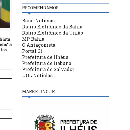
RECOMENDAMOS
Band Notícias
POLÍTICA
POLÍTICA
Diário Eletrônico da Bahia
Diário Eletrônico da União
18/03/23
11/05/22
MP Bahia
hista
Em visita à fábrica da Dengo,
Ciro pede união de
O Antagonista
ens” a
Mário Alexandre destaca
candidatos contra tenta
itos
expansão da produção de
de golpe de Bolsonar
Portal G1
cacau no Sul da Bahia
Prefeitura de Ilhéus
Prefeitura de Itabuna
Prefeitura de Salvador
UOL Notícias
MARKETING JR