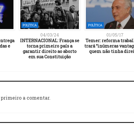
POLÍTICA
POLÍTICA
04/03/24
01/05/17
ntrega
INTERNACIONAL: França se
Temer: reforma trabal
das e
torna primeiro país a
trará “inúmeras vantag
garantir direito ao aborto
quem não tinha dire
em sua Constituição
 primeiro a comentar.