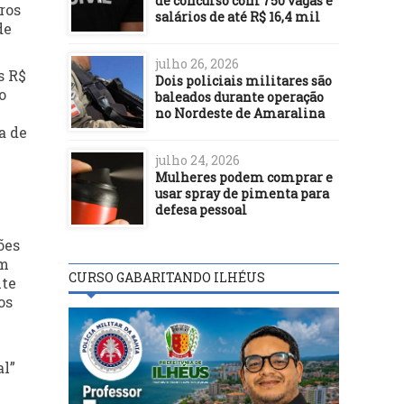
de concurso com 750 vagas e
ros
salários de até R$ 16,4 mil
de
julho 26, 2026
s R$
Dois policiais militares são
o
baleados durante operação
no Nordeste de Amaralina
a de
julho 24, 2026
Mulheres podem comprar e
usar spray de pimenta para
defesa pessoal
ões
em
CURSO GABARITANDO ILHÉUS
ite
os
al”