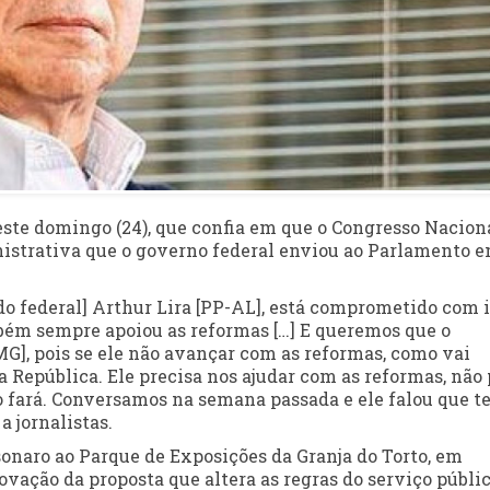
este domingo (24), que confia em que o Congresso Nacion
istrativa que o governo federal enviou ao Parlamento 
do federal] Arthur Lira [PP-AL], está comprometido com i
mbém sempre apoiou as reformas […] E queremos que o
G], pois se ele não avançar com as reformas, como vai
a República. Ele precisa nos ajudar com as reformas, não
ão fará. Conversamos na semana passada e ele falou que 
a jornalistas.
onaro ao Parque de Exposições da Granja do Torto, em
provação da proposta que altera as regras do serviço públi