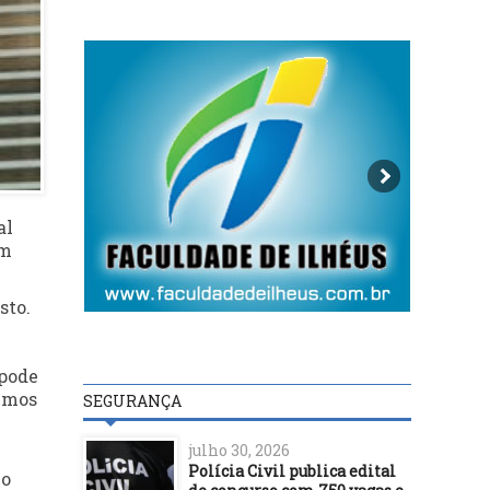
al
em
sto.
 pode
temos
SEGURANÇA
julho 30, 2026
Polícia Civil publica edital
co