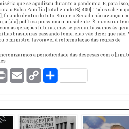
iséria que se agudizou durante a pandemia. E, para isso,
para o Bolsa Família [totalizando R$ 400]. Todos sabem qu
], ficando dentro do teto. Só que o Senado não avançou c
o, a [ala] política pressiona o presidente. É preciso enten
com as gerações futuras, mas se perguntássemos às gera
ílias brasileiras passando fome, elas vão dizer que não.
mou o ministro, favorável à reformulação das regras de
ncronizarmos a periodicidade das despesas com o [limit
des.
kedIn
Print
Email
Copy
Compartilhar
Link