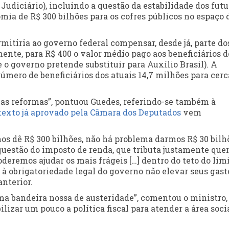
 Judiciário), incluindo a questão da estabilidade dos futu
mia de R$ 300 bilhões para os cofres públicos no espaço 
itiria ao governo federal compensar, desde já, parte do
ente, para R$ 400 o valor médio pago aos beneficiários d
 o governo pretende substituir para Auxílio Brasil). A
mero de beneficiários dos atuais 14,7 milhões para cerc
 as reformas”, pontuou Guedes, referindo-se também à
 texto já aprovado pela Câmara dos Deputados
vem
os dê R$ 300 bilhões, não há problema darmos R$ 30 bilh
questão do imposto de renda, que tributa justamente qu
deremos ajudar os mais frágeis […] dentro do teto do lim
e à obrigatoriedade legal do governo não elevar seus gast
nterior.
ma bandeira nossa de austeridade”, comentou o ministro,
izar um pouco a política fiscal para atender a área soci