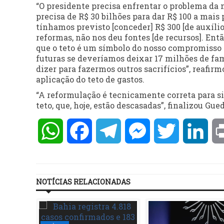
“O presidente precisa enfrentar o problema da m
precisa de R$ 30 bilhões para dar R$ 100 a mais 
tínhamos previsto [conceder] R$ 300 [de auxílio
reformas, não nos deu fontes [de recursos]. Entã
que o teto é um símbolo do nosso compromisso 
futuras se deveríamos deixar 17 milhões de fam
dizer para fazermos outros sacrifícios”, reafir
aplicação do teto de gastos.
“A reformulação é tecnicamente correta para si
teto, que, hoje, estão descasadas”, finalizou Gue
WhatsApp
Facebook
Telegram
Messenger
Twitter
Lin
NOTÍCIAS RELACIONADAS