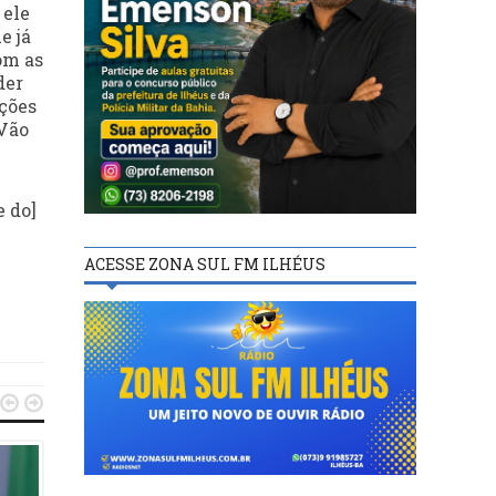
 ele
e já
om as
der
ções
 Vão
e do]
ACESSE ZONA SUL FM ILHÉUS

