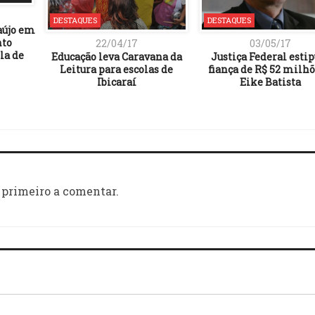
DESTAQUES
DESTAQUES
aújo em
nto
22/04/17
03/05/17
la de
Educação leva Caravana da
Justiça Federal estip
Leitura para escolas de
fiança de R$ 52 milhõ
Ibicaraí
Eike Batista
 primeiro a comentar.