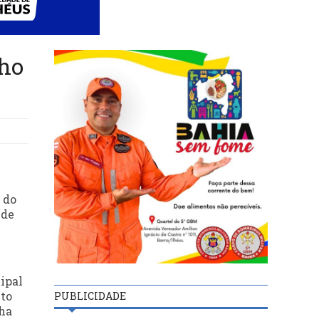
nho
 do
 de
ipal
lto
PUBLICIDADE
nha