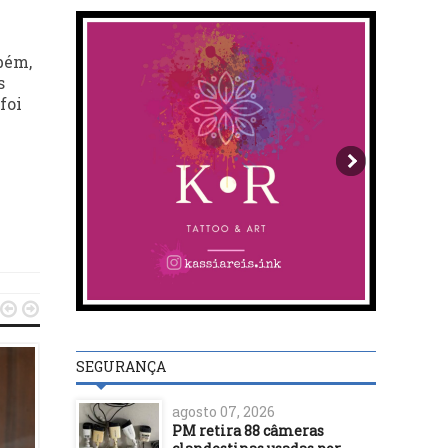
bém,
s
foi


SEGURANÇA
agosto 07, 2026
PM retira 88 câmeras