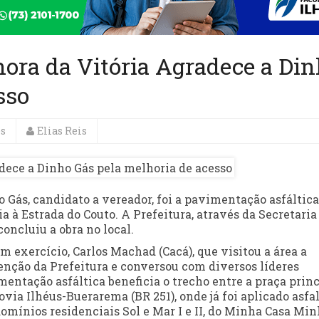
ora da Vitória Agradece a Di
sso
es
Elias Reis
Gás, candidato a vereador, foi a pavimentação asfáltica
a à Estrada do Couto. A Prefeitura, através da Secretaria
concluiu a obra no local.
m exercício, Carlos Machad (Cacá), que visitou a área a
enção da Prefeitura e conversou com diversos líderes
entação asfáltica beneficia o trecho entre a praça princ
ovia Ilhéus-Buerarema (BR 251), onde já foi aplicado asfa
mínios residenciais Sol e Mar I e II, do Minha Casa Mi