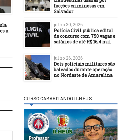
clandestinas usadas por
facções criminosas em
DESTAQUES
DESTAQUES
Salvador
03/07/23
30/07/20
julho 30, 2026
ula
Ilhéus aplicou apenas 15 mil
Vandalismo nas barrei
Polícia Civil publica edital
es a
doses da vacina bivalente
sanitárias preocupa
de concurso com 750 vagas e
contra a Covid-19
secretários de saúde no 
salários de até R$ 16,4 mil
da Bahia
julho 26, 2026
Dois policiais militares são
baleados durante operação
no Nordeste de Amaralina
CURSO GABARITANDO ILHÉUS