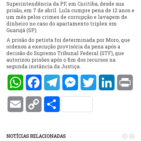
Superintendência da PF, em Curitiba, desde sua
prisão, em 7 de abril. Lula cumpre pena de 12 anos e
um mês pelos crimes de corrupção e lavagem de
dinheiro no caso do apartamento triplex em
Guarujá (SP).
A prisão do petista foi determinada por Moro, que
ordenou a execução provisória da pena após a
decisão do Supremo Tribunal Federal (STF), que
autorizou prisões após o fim dos recursos na
segunda instância da Justiça.
WhatsApp
Facebook
Telegram
Messenger
Twitter
LinkedIn
Pri
Email
Copy
Compartilhar
Link
NOTÍCIAS RELACIONADAS

