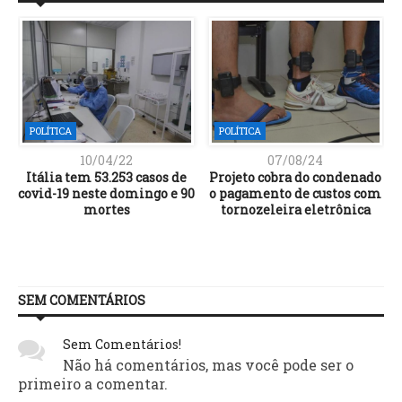
POLÍTICA
POLÍTICA
10/04/22
07/08/24
s
Itália tem 53.253 casos de
Projeto cobra do condenado
covid-19 neste domingo e 90
o pagamento de custos com
m
mortes
tornozeleira eletrônica
SEM COMENTÁRIOS
Sem Comentários!
Não há comentários, mas você pode ser o
primeiro a comentar.