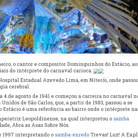
neiro, o cantor e compositor Dominguinhos do Estácio, ao
ais do intérprete do carnaval carioca.
 Hospital Estadual Azevedo Lima, em Niterói, onde passo
ia cerebral.
a 4 de agosto de 1941 e começou a carreira no carnaval n
nidos de São Carlos, que, a partir de 1983, passou a se
Estácio é uma referência ao bairro onde o intérprete na
mperatriz Leopoldinense, na qual interpretou o
samba
dade, Abra as Asas Sobre Nós.
e 1997 interpretando o
samba-enredo
Trevas! Luz! A Exp