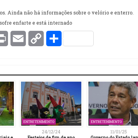
s. Ainda não há informações sobre o velório e enterro.
kedIn
Print
Email
Copy
Compartilhar
Link
ENTRETENIMENTO
ENTRETENIMENTO
24/12/24
11/01/25
iais e
Festejos de fim de ano
Governo do Estado lan