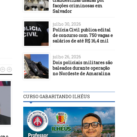
clandestinas usadas por
facções criminosas em
Salvador
julho 30, 2026
Polícia Civil publica edital
de concurso com 750 vagas e
salários de até R$ 16,4 mil
julho 26, 2026
Dois policiais militares são
baleados durante operação


no Nordeste de Amaralina
CURSO GABARITANDO ILHÉUS
ENTRETENIMENTO
18/04/18
Olivença sedia a quin
ENTRETENIMENTO
edição dos Jogos Indíge
Estudantis Tupinamb
10/04/19
ça o
Casa Amarela realiza