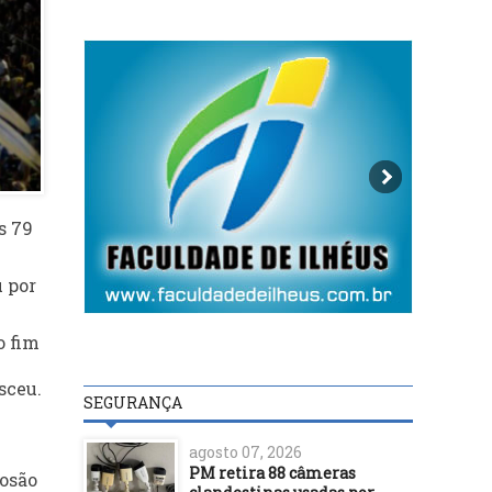
s 79
u por
o fim
sceu.
SEGURANÇA
agosto 07, 2026
PM retira 88 câmeras
losão