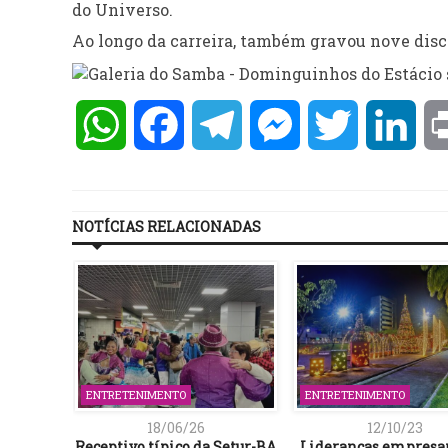
do Universo.
Ao longo da carreira, também gravou nove disco
WhatsApp
Facebook
Telegram
Messenger
Twitter
Lin
NOTÍCIAS RELACIONADAS
ENTRETENIMENTO
ENTRETENIMENTO
18/06/26
12/10/23
Receptivo típico da Setur-BA
Lideranças empresar