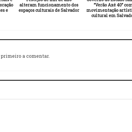
oração
alteram funcionamento dos
“Verão Axé 40” co
es e
espaços culturais de Salvador
movimentação artísti
cultural em Salvad
 primeiro a comentar.