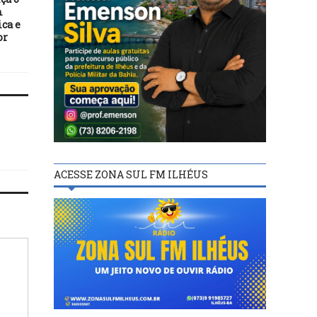
m
seminário “Afeto e limite,
ca e
um elo de amor”
or
ACESSE ZONA SUL FM ILHÉUS