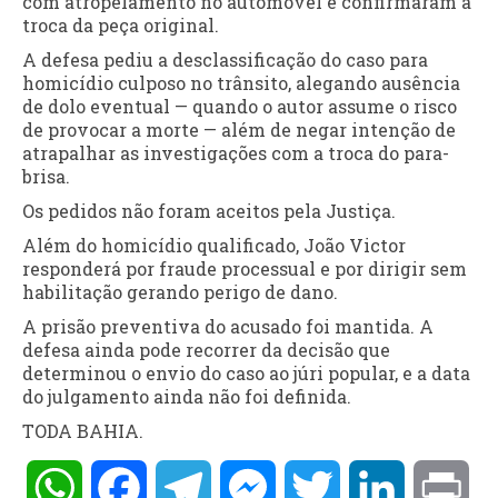
com atropelamento no automóvel e confirmaram a
troca da peça original.
A defesa pediu a desclassificação do caso para
homicídio culposo no trânsito, alegando ausência
de dolo eventual — quando o autor assume o risco
de provocar a morte — além de negar intenção de
atrapalhar as investigações com a troca do para-
brisa.
Os pedidos não foram aceitos pela Justiça.
Além do homicídio qualificado, João Victor
responderá por fraude processual e por dirigir sem
habilitação gerando perigo de dano.
A prisão preventiva do acusado foi mantida. A
defesa ainda pode recorrer da decisão que
determinou o envio do caso ao júri popular, e a data
do julgamento ainda não foi definida.
TODA BAHIA.
WhatsApp
Facebook
Telegram
Messenger
Twitter
LinkedIn
Pri