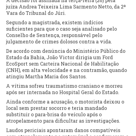
A decisão foi assinada na terça-feira (26) pela
juíza
Andrea Teixeira Lima Sarmento Netto
, da 2ª
Vara do Tribunal do Júri.
Segundo a magistrada, existem indícios
suficientes para que o caso seja analisado pelo
Conselho de Sentença, responsável pelo
julgamento de crimes dolosos contra a vida.
De acordo com denúncia do
Ministério Público do
Estado da Bahia
, João Victor dirigia um
Ford
EcoSport
sem Carteira Nacional de Habilitação
(CNH), em alta velocidade e na contramão, quando
atingiu Martha Maria dos Santos.
A vítima sofreu traumatismo craniano e morreu
após ser internada no
Hospital Geral do Estado
.
Ainda conforme a acusação, o motorista deixou o
local sem prestar socorro e teria mandado
substituir o para-brisa do veículo após o
atropelamento para dificultar as investigações.
Laudos periciais apontaram danos compatíveis