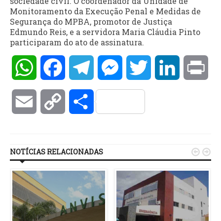
sociedade civil. O coordenador da Unidade de
Monitoramento da Execução Penal e Medidas de
Segurança do MPBA, promotor de Justiça
Edmundo Reis, e a servidora Maria Cláudia Pinto
participaram do ato de assinatura.
WhatsApp
Facebook
Telegram
Messenger
Twitter
LinkedIn
Pri
Email
Copy
Compartilhar
Link
NOTÍCIAS RELACIONADAS

