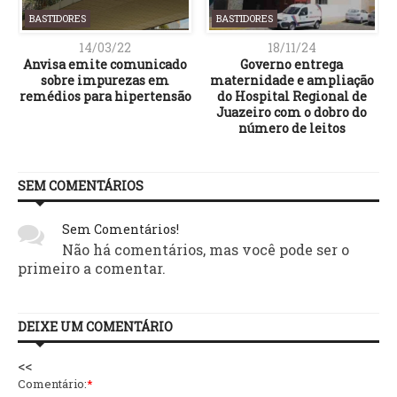
BASTIDORES
BASTIDORES
14/03/22
18/11/24
e
Anvisa emite comunicado
Governo entrega
m
sobre impurezas em
maternidade e ampliação
remédios para hipertensão
do Hospital Regional de
Juazeiro com o dobro do
número de leitos
SEM COMENTÁRIOS
Sem Comentários!
Não há comentários, mas você pode ser o
primeiro a comentar.
DEIXE UM COMENTÁRIO
<<
Comentário:
*