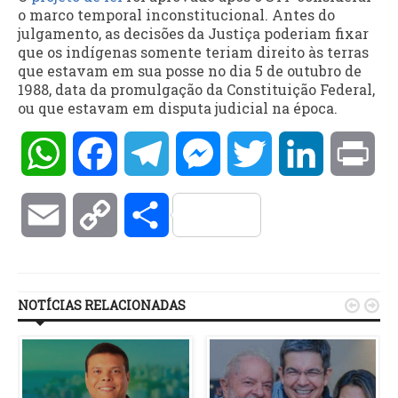
o marco temporal inconstitucional. Antes do
julgamento, as decisões da Justiça poderiam fixar
que os indígenas somente teriam direito às terras
que estavam em sua posse no dia 5 de outubro de
1988, data da promulgação da Constituição Federal,
ou que estavam em disputa judicial na época.
WhatsApp
Facebook
Telegram
Messenger
Twitter
LinkedIn
Pri
Email
Copy
Compartilhar
Link
NOTÍCIAS RELACIONADAS

