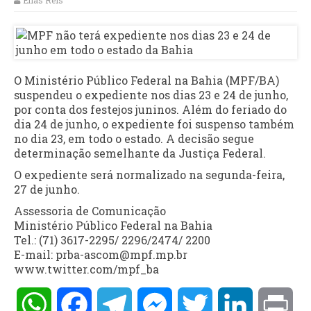
Elias Reis
O Ministério Público Federal na Bahia (MPF/BA)
suspendeu o expediente nos dias 23 e 24 de junho,
por conta dos festejos juninos. Além do feriado do
dia 24 de junho, o expediente foi suspenso também
no dia 23, em todo o estado. A decisão segue
determinação semelhante da Justiça Federal.
O expediente será normalizado na segunda-feira,
27 de junho.
Assessoria de Comunicação
Ministério Público Federal na Bahia
Tel.: (71) 3617-2295/ 2296/2474/ 2200
E-mail: prba-ascom@mpf.mp.br
www.twitter.com/mpf_ba
WhatsApp
Facebook
Telegram
Messenger
Twitter
LinkedIn
Pri