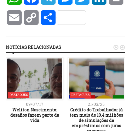
Email
Copy
Compartilhar
Link
NOTÍCIAS RELACIONADAS


DESTAQUES
DESTAQUES
09/07/17
21/03/25
Weliton Nascimento:
Crédito do Trabalhador já
desafios fazem parte da
tem mais de 10,4 milhões
vida
de simulações de
empréstimos com juros
menores