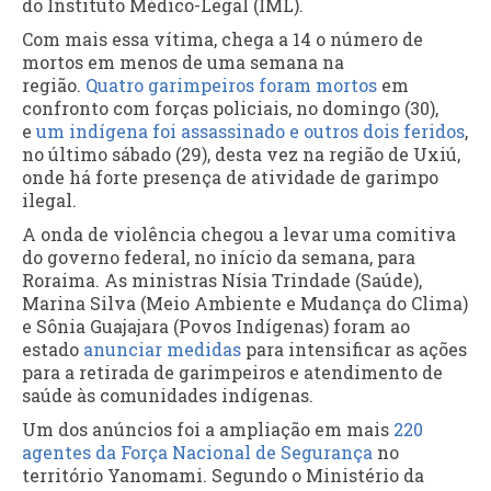
do Instituto Médico-Legal (IML).
Com mais essa vítima, chega a 14 o número de
mortos em menos de uma semana na
região.
Quatro garimpeiros foram mortos
em
confronto com forças policiais, no domingo (30),
e
um indígena foi assassinado e outros dois feridos
,
no último sábado (29), desta vez na região de Uxiú,
onde há forte presença de atividade de garimpo
ilegal.
A onda de violência chegou a levar uma comitiva
do governo federal, no início da semana, para
Roraima. As ministras Nísia Trindade (Saúde),
Marina Silva (Meio Ambiente e Mudança do Clima)
e Sônia Guajajara (Povos Indígenas) foram ao
estado
anunciar medidas
para intensificar as ações
para a retirada de garimpeiros e atendimento de
saúde às comunidades indígenas.
Um dos anúncios foi a ampliação em mais
220
agentes da Força Nacional de Segurança
no
território Yanomami. Segundo o Ministério da