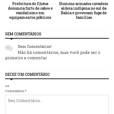
Prefeitura de Ilhéus
Homens armados invadem
o
denuncia furto de cabos e
aldeia indígena no sul da
vandalismo em
Bahia e provocam fuga de
equipamentos públicos
famílias
SEM COMENTÁRIOS
Sem Comentários!
Não há comentários, mas você pode ser o
primeiro a comentar.
DEIXE UM COMENTÁRIO
<<
Comentário:
*