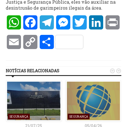
Justiça e Segurança Pública, eles vão auxiliar na
desintrusão de garimpeiros ilegais da área.
WhatsApp
Facebook
Telegram
Messenger
Twitter
LinkedIn
Pri
Email
Copy
Compartilhar
Link
NOTÍCIAS RELACIONADAS


SEGURANÇA
SEGURANÇA
21/07/25
05/04/26