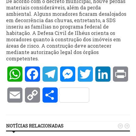
De acordo com o decreto municipal, houve perdas
materiais consideráveis, além da perda
ambiental. Alguns moradores ficaram desalojados
em decorrência das chuvas, entretanto, a SDS
inseriu as famílias no programa federal de
habitação. A Defesa Civil de Ilhéus orienta os
moradores quanto à construção dos imóveis em
áreas de risco. A construção deve acontecer
mediante autorização legal dos órgãos
competentes.
WhatsApp
Facebook
Telegram
Messenger
Twitter
LinkedIn
Pri
Email
Copy
Compartilhar
Link
NOTÍCIAS RELACIONADAS

