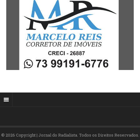
© 2026 Copyright | Jornal do Radialista. Todos os Direitos Reservados.