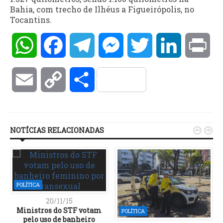
Bahia, com trecho de Ilhéus a Figueirópolis, no
Tocantins.
WhatsApp
Facebook
Telegram
Messenger
Twitter
LinkedIn
Pri
Email
Copy
Compartilhar
Link
NOTÍCIAS RELACIONADAS


POLÍTICA
20/11/15
Ministros do STF votam
POLÍTICA
pelo uso de banheiro