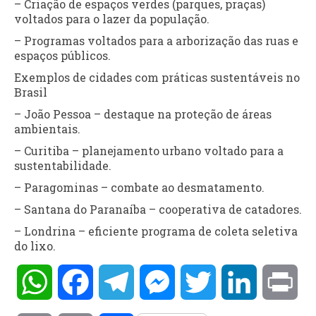
– Criação de espaços verdes (parques, praças)
voltados para o lazer da população.
– Programas voltados para a arborização das ruas e
espaços públicos.
Exemplos de cidades com práticas sustentáveis no
Brasil
– João Pessoa – destaque na proteção de áreas
ambientais.
– Curitiba – planejamento urbano voltado para a
sustentabilidade.
– Paragominas – combate ao desmatamento.
– Santana do Paranaíba – cooperativa de catadores.
– Londrina – eficiente programa de coleta seletiva
do lixo.
WhatsApp
Facebook
Telegram
Messenger
Twitter
LinkedIn
Pri