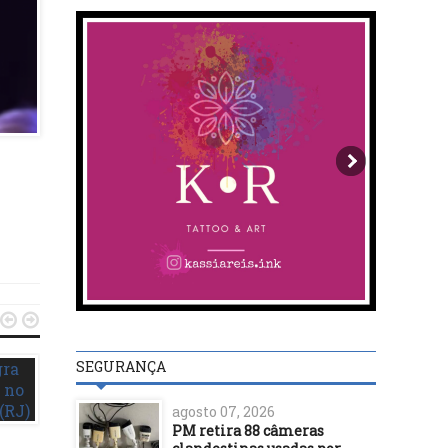


SEGURANÇA
agosto 07, 2026
PM retira 88 câmeras