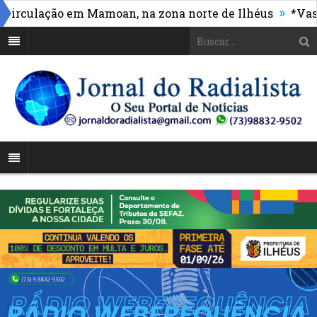
»
culação em Mamoan, na zona norte de Ilhéus
*Vasco m