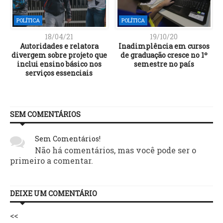
POLÍTICA
POLÍTICA
18/04/21
19/10/20
a
Autoridades e relatora
Inadimplência em cursos
s
divergem sobre projeto que
de graduação cresce no 1º
inclui ensino básico nos
semestre no país
serviços essenciais
SEM COMENTÁRIOS
Sem Comentários!
Não há comentários, mas você pode ser o
primeiro a comentar.
DEIXE UM COMENTÁRIO
<<