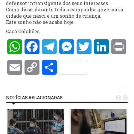
defensor intransigente dos seus interesses.
Como disse, durante toda a campanha, governar a
cidade que nasci é um sonho de criança.
Este sonho não se acaba hoje.
Cacá Colchões
WhatsApp
Facebook
Telegram
Messenger
Twitter
LinkedIn
Pri
Email
Copy
Compartilhar
Link
NOTÍCIAS RELACIONADAS

