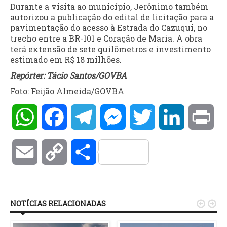
Durante a visita ao município, Jerônimo também
autorizou a publicação do edital de licitação para a
pavimentação do acesso à Estrada do Cazuqui, no
trecho entre a BR-101 e Coração de Maria. A obra
terá extensão de sete quilômetros e investimento
estimado em R$ 18 milhões.
Repórter: Tácio Santos/GOVBA
Foto: Feijão Almeida/GOVBA
WhatsApp
Facebook
Telegram
Messenger
Twitter
LinkedIn
Pri
Email
Copy
Compartilhar
Link
NOTÍCIAS RELACIONADAS

