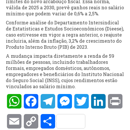
limites do novo arcabouço fiscal. Essa norma,
válida de 2025 a 2030, prevê ganhos reais no salário
mínimo que podem variar de 0,6% a 2,5%.
Conforme análise do Departamento Intersindical
de Estatísticas e Estudos Socioeconômicos (Dieese),
caso estivesse em vigor a regra anterior, o reajuste
incluiria, além da inflação, 3,2% de crescimento do
Produto Interno Bruto (PIB) de 2023.
A mudança impacta diretamente a renda de 59
milhões de pessoas, incluindo trabalhadores
formais, empregados domésticos, autônomos,
empregadores e beneficiários do Instituto Nacional
do Seguro Social (INSS), cujos rendimentos estão
vinculados ao salário mínimo.
WhatsApp
Facebook
Telegram
Messenger
Twitter
LinkedIn
Pri
Email
Copy
Compartilhar