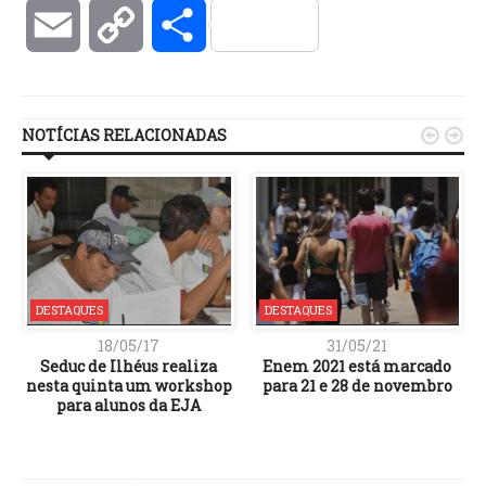
Email
Copy
Compartilhar
Link
NOTÍCIAS RELACIONADAS


DESTAQUES
DESTAQUES
18/05/17
31/05/21
Seduc de Ilhéus realiza
Enem 2021 está marcado
é
nesta quinta um workshop
para 21 e 28 de novembro
para alunos da EJA