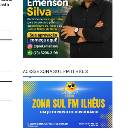
pasta
atuação da PRF fora de
condenados no caso da B
rodovias federais
Kiss
ACESSE ZONA SUL FM ILHÉUS