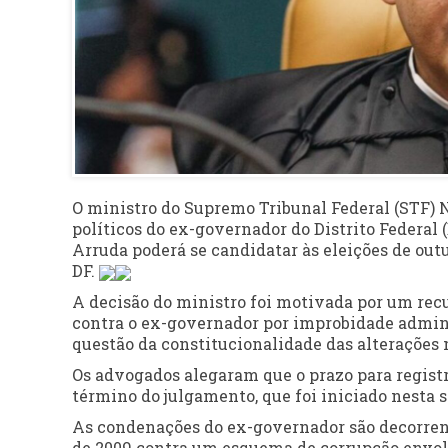
O ministro do Supremo Tribunal Federal (STF) N
políticos do ex-governador do Distrito Federal 
Arruda poderá se candidatar às eleições de out
DF.
A decisão do ministro foi motivada por um rec
contra o ex-governador por improbidade adminis
questão da constitucionalidade das alterações
Os advogados alegaram que o prazo para regist
término do julgamento, que foi iniciado nesta 
As condenações do ex-governador são decorre
de 2009 contra um esquema de corrupção envol