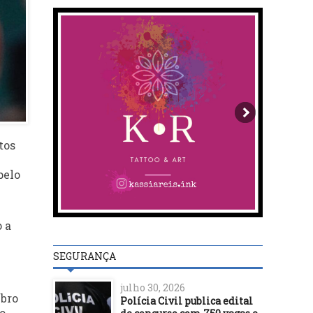
tos
pelo
 a
SEGURANÇA
julho 30, 2026
mbro
Polícia Civil publica edital
o