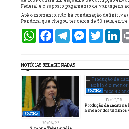
Federal e o suposto pagamento de vantagens a
Até o momento, não há condenação definitiva (
Pandora, que chegou ter cerca de 50 réus, entre 
WhatsApp
Facebook
Telegram
Messenger
Twitter
Lin
NOTÍCIAS RELACIONADAS
POLÍTICA
17/07/16
Produção de cacau na 
a menor dos últimos 
POLÍTICA
30/06/22
Simone Tebet avalia