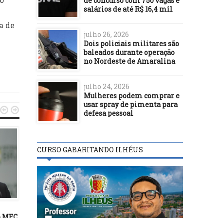
de concurso com 750 vagas e
salários de até R$ 16,4 mil
a de
julho 26, 2026
Dois policiais militares são
baleados durante operação
no Nordeste de Amaralina
julho 24, 2026
Mulheres podem comprar e
usar spray de pimenta para


defesa pessoal
CURSO GABARITANDO ILHÉUS
POLÍTICA
POLÍTICA
08/06/22
18/12/21
o MEC,
Decisão da Justiça impede
STF nega habeas corpus 