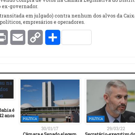
o ex-governador.
transitada em julgado) contra nenhum dos alvos da Caix
políticos, empresários e operadores.
kedIn
Print
Email
Copy
Compartilhar
Link
Bahia é
42 anos
POLÍTICA
POLÍTICA
30/01/17
29/03/22
Câmara e Senado elegem
Secretário-executivo d