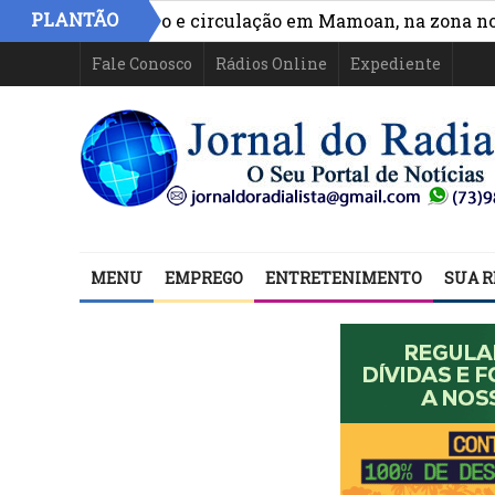
PLANTÃO
ora acesso e circulação em Mamoan, na zona norte de I
Fale Conosco
Rádios Online
Expediente
MENU
EMPREGO
ENTRETENIMENTO
SUA R