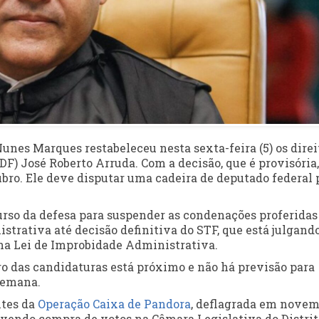
unes Marques restabeleceu nesta sexta-feira (5) os direi
(DF) José Roberto Arruda. Com a decisão, que é provisória,
ubro. Ele deve disputar uma cadeira de deputado federal 
urso da defesa para suspender as condenações proferidas
trativa até decisão definitiva do STF, que está julgando
 na Lei de Improbidade Administrativa.
ro das candidaturas está próximo e não há previsão para
semana.
ntes da
Operação Caixa de Pandora
, deflagrada em nove
vendo compra de votos na Câmara Legislativa do Distrit