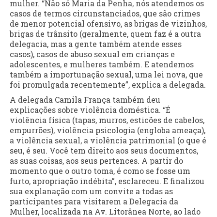
mulher. “Não só Maria da Penha, nós atendemos os
casos de termos circunstanciados, que são crimes
de menor potencial ofensivo, as brigas de vizinhos,
brigas de trânsito (geralmente, quem faz é a outra
delegacia, mas a gente também atende esses
casos), casos de abuso sexual em crianças e
adolescentes, e mulheres também. E atendemos
também a importunação sexual, uma lei nova, que
foi promulgada recentemente”, explica a delegada.
A delegada Camila França também deu
explicações sobre violência doméstica. “É
violência física (tapas, murros, esticões de cabelos,
empurrões), violência psicologia (engloba ameaça),
a violência sexual, a violência patrimonial (o que é
seu, é seu. Você tem direito aos seus documentos,
as suas coisas, aos seus pertences. A partir do
momento que o outro toma, é como se fosse um
furto, apropriação indébita”, esclareceu. E finalizou
sua explanação com um convite a todas as
participantes para visitarem a Delegacia da
Mulher, localizada na Av. Litorânea Norte, ao lado