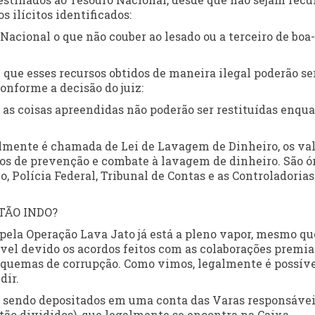
 ilícitos identificados:
Nacional o que não couber ao lesado ou a terceiro de boa-
 que esses recursos obtidos de maneira ilegal poderão se
nforme a decisão do juiz:
, as coisas apreendidas não poderão ser restituídas enqu
ralmente é chamada de Lei de Lavagem de Dinheiro, os va
os de prevenção e combate à lavagem de dinheiro. São ó
 Polícia Federal, Tribunal de Contas e as Controladorias
TÃO INDO?
 pela Operação Lava Jato já está a pleno vapor, mesmo qu
ível devido os acordos feitos com as colaborações premia
squemas de corrupção. Como vimos, legalmente é possív
dir.
ão sendo depositados em uma conta das Varas responsáve
tão divididos), que legalmente se encontra na Caixa