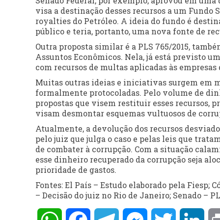
Senado Federal, por exemplo, aprovou em uma 
visa a destinação desses recursos a um Fundo Soc
royalties do Petróleo. A ideia do fundo é destin
público e teria, portanto, uma nova fonte de rec
Outra proposta similar é a PLS 765/2015, també
Assuntos Econômicos. Nela, já está previsto um
com recursos de multas aplicadas às empresas
Muitas outras ideias e iniciativas surgem em m
formalmente protocoladas. Pelo volume de dinh
propostas que visem restituir esses recursos, 
visam desmontar esquemas vultuosos de corru
Atualmente, a devolução dos recursos desviado
pelo juiz que julga o caso e pelas leis que tra
de combater à corrupção. Com a situação calami
esse dinheiro recuperado da corrupção seja alo
prioridade de gastos.
Fontes: El País – Estudo elaborado pela Fiesp; 
– Decisão do juiz no Rio de Janeiro; Senado – P