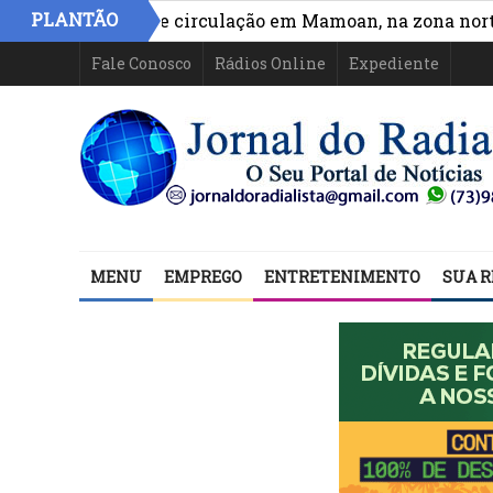
PLANTÃO
a acesso e circulação em Mamoan, na zona norte de Ilh
Fale Conosco
Rádios Online
Expediente
MENU
EMPREGO
ENTRETENIMENTO
SUA R