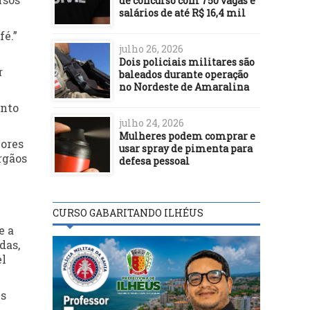
de concurso com 750 vagas e
salários de até R$ 16,4 mil
fé.”
julho 26, 2026
Dois policiais militares são
r
baleados durante operação
no Nordeste de Amaralina
anto
julho 24, 2026
Mulheres podem comprar e
lores
usar spray de pimenta para
rgãos
defesa pessoal
CURSO GABARITANDO ILHÉUS
e a
das,
el
is