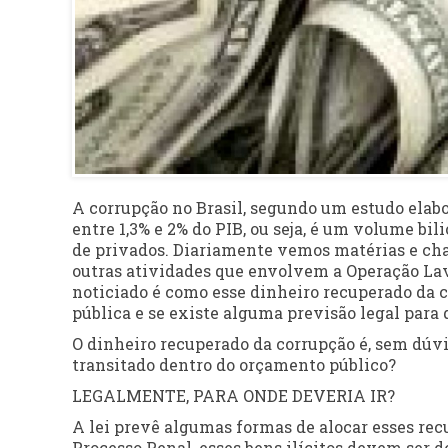
A corrupção no Brasil, segundo um estudo elabo
entre 1,3% e 2% do PIB, ou seja, é um volume bil
de privados. Diariamente vemos matérias e cha
outras atividades que envolvem a Operação Lava
noticiado é como esse dinheiro recuperado da c
pública e se existe alguma previsão legal para q
O dinheiro recuperado da corrupção é, sem dúv
transitado dentro do orçamento público?
LEGALMENTE, PARA ONDE DEVERIA IR?
A lei prevê algumas formas de alocar esses rec
Processo Penal, esses bens ilícitos devem ser 