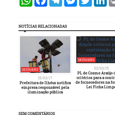
WhatsApp
Facebook
Telegram
Messenger
Twitter
Lin
NOTÍCIAS RELACIONADAS
DESTAQUES
02/03/15
DESTAQUES
PL de Cosme Araújo 
critérios para a cont
15/03/17
de fornecedores na f
Prefeitura de Ilhéus notifica
Lei Ficha Limp
empresa responsável pela
iluminação pública
SEM COMENTÁRIOS