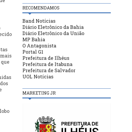
que
RECOMENDAMOS
Band Notícias
Diário Eletrônico da Bahia
e
Diário Eletrônico da União
ecido
MP Bahia
O Antagonista
stas
Portal G1
 mais
Prefeitura de Ilhéus
 que
Prefeitura de Itabuna
Prefeitura de Salvador
UOL Notícias
nidas
idos
e
MARKETING JR
Globo