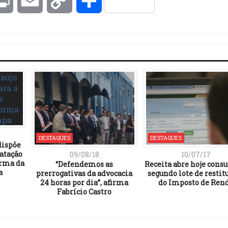
kedIn
Print
Email
Copy
Compartilhar
Link
DESTAQUES
DESTAQUES
dispõe
ratação
09/08/18
10/07/17
orma da
“Defendemos as
Receita abre hoje consu
a
prerrogativas da advocacia
segundo lote de restit
24 horas por dia”, afirma
do Imposto de Ren
Fabrício Castro