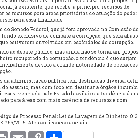
das comissões mais importantes da casa, uma proposta 
ial já existente, que recebe, a princípio, recursos de
ar os recursos para áreas prioritárias de atuação do poder
ursos para essa finalidade.
m do Senado Federal, que já fora aprovada na Comissão d
 fundo exclusivo de combate à corrupção, que será abast
 que estiverem envolvidas em escândalos de corrupção.
eio ao debate público, mas ainda não se tornaram propo
eiro recuperado da corrupção, a tendência é que surjam
principalmente devido à grande notoriedade de operações
pção.
s da administração pública tem destinação diversa, defi
tam do assunto, mas com foco em destinar a órgãos incumb
tosa vivenciada pelo Estado brasileiro, a tendência é qu
cado para áreas com mais carência de recursos e com
Código de Processo Penal; Lei de Lavagem de Dinheiro; O 
LS 765/2015; Atos anticoncorrenciais.