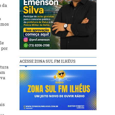
o da
o
Vamos
le
 por
ACESSE ZONA SUL FM ILHÉUS
utura
ram
ava
ais