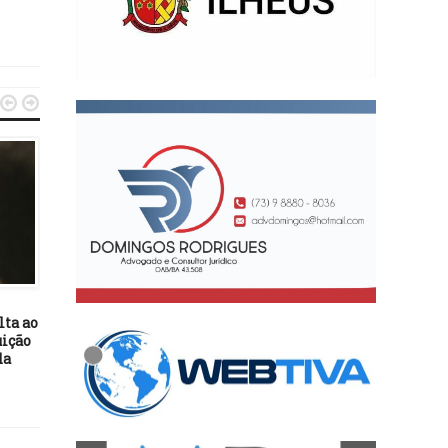


DESTAQUES
DESTAQUES
25/12/18
20/03/25
TÁ COMPLICANDO:
lta ao
Governo da Bahia lança
Aposentadoria integral no
uição
Ipiaú, projeto para forta
INSS ficará mais difícil a
da
a agricultura familiar
partir da semana que vem
preservar a Mata Atlânt
em 2019