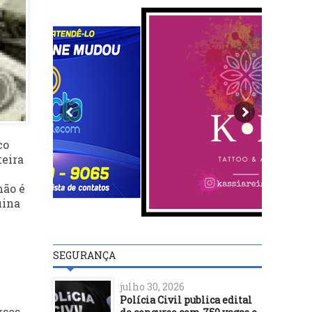
co
teira
não é
uina
SEGURANÇA
julho 30, 2026
Polícia Civil publica edital
rsos