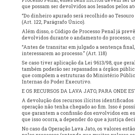
que possam ser devolvidos aos lesados pelos atos
“Do dinheiro apurado será recolhido ao Tesouro 
(Art. 122, Parágrafo Único).
Além disso, o Código de Processo Penal já prevê
devolvidos durante o andamento do processo, co
“Antes de transitar em julgado a sentença final
interessarem ao processo.” (Art. 118)
Se caso tiver aplicação da Lei 9613/98, que ge
também poderão ser repassados a órgãos públic
que compõem a estruturas do Ministério Público,
Internas do Poder Executivo.
E OS RECURSOS DA LAVA JATO, PARA ONDE ES
A devolução dos recursos ilícitos identificados
operação não tenha chegado ao fim. Isso é poss
que garantem a confissão dos envolvidos em e
que isso ocorra, a depender do que a justiça deci
No caso da Operação Lava Jato, os valores est
pelos processos (entenda que muitos valores es