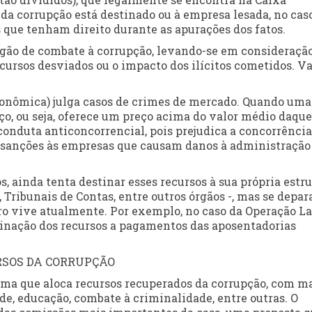
da corrupção está destinado ou à empresa lesada, no cas
as que tenham direito durante as apurações dos fatos.
 órgão de combate à corrupção, levando-se em consideraçã
cursos desviados ou o impacto dos ilícitos cometidos. 
onômica) julga casos de crimes de mercado. Quando uma
o, ou seja, oferece um preço acima do valor médio daque
nduta anticoncorrencial, pois prejudica a concorrência
s sanções às empresas que causam danos à administração
, ainda tenta destinar esses recursos à sua própria estr
Tribunais de Contas, entre outros órgãos -, mas se depa
iro vive atualmente. Por exemplo, no caso da Operação L
stinação dos recursos a pagamentos das aposentadorias
RSOS DA CORRUPÇÃO
ma que aloca recursos recuperados da corrupção, com m
de, educação, combate à criminalidade, entre outras. O