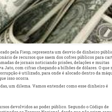
rado pela Fiesp, representa um desvio de dinheiro públi
ionário de recursos que saem dos cofres públicos para car
madas de jornais noticiando prisões, delações e muitas
 Jato, com cifras chegando a bilhões de dólares. O que 
orrupção é utilizado, para onde é alocado dentro da máq
ue isso ocorra.
idas, um dilema. Vamos entender como esse dinheiro é
ursos devolvidos ao poder público. Segundo o Código de
destinados ao Tesouro Nacional, desde que não sejam recu