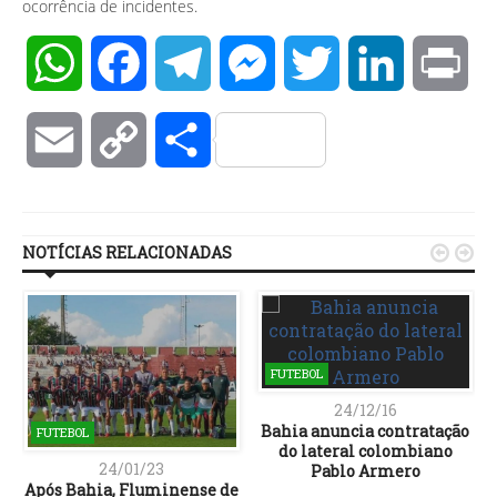
ocorrência de incidentes.
WhatsApp
Facebook
Telegram
Messenger
Twitter
LinkedIn
Pri
Email
Copy
Compartilhar
Link
NOTÍCIAS RELACIONADAS


FUTEBOL
24/12/16
Bahia anuncia contratação
FUTEBOL
do lateral colombiano
24/01/23
Pablo Armero
Após Bahia, Fluminense de