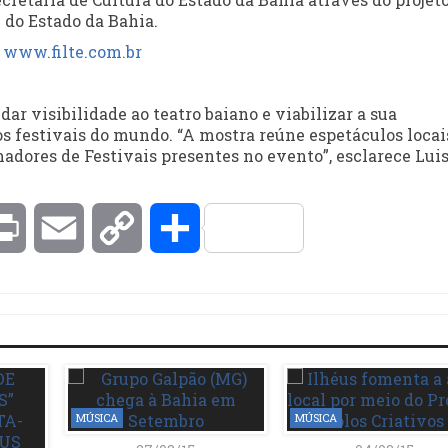
 do Estado da Bahia.
o
www.filte.com.br
ar visibilidade ao teatro baiano e viabilizar a sua
os festivais do mundo. “A mostra reúne espetáculos locai
dores de Festivais presentes no evento”, esclarece Lui
kedIn
Print
Email
Copy
Compartilhar
Link
MÚSICA
MÚSICA