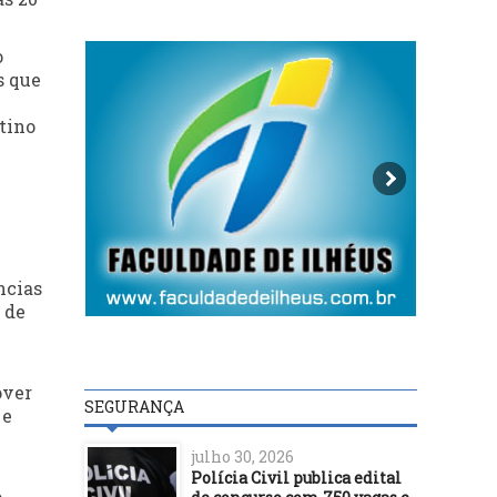
o
s que
tino
ncias
 de
.
over
SEGURANÇA
 e
julho 30, 2026
Polícia Civil publica edital
o