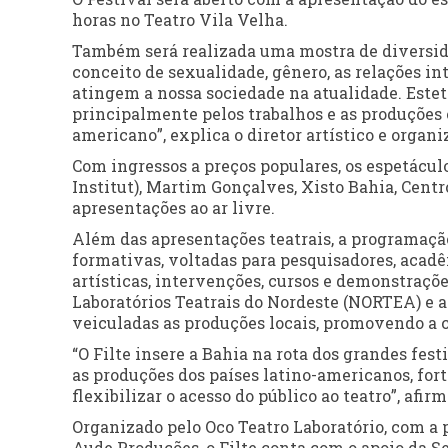
horas no Teatro Vila Velha.
Também será realizada uma mostra de diversid
conceito de sexualidade, gênero, as relações in
atingem a nossa sociedade na atualidade. Este
principalmente pelos trabalhos e as produções
americano”, explica o diretor artístico e organi
Com ingressos a preços populares, os espetáculo
Institut), Martim Gonçalves, Xisto Bahia, Cent
apresentações ao ar livre.
Além das apresentações teatrais, a programaçã
formativas, voltadas para pesquisadores, acadêm
artísticas, intervenções, cursos e demonstraçõe
Laboratórios Teatrais do Nordeste (NORTEA) e a
veiculadas as produções locais, promovendo a c
“O Filte insere a Bahia na rota dos grandes fes
as produções dos países latino-americanos, fort
flexibilizar o acesso do público ao teatro”, afir
Organizado pelo Oco Teatro Laboratório, com a 
Aude Produções, o Filte conta com o apoio da Se