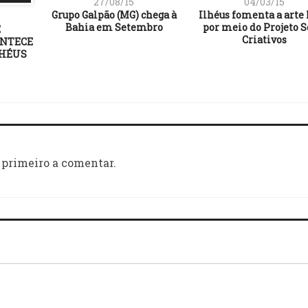
27/08/15
04/03/15
Grupo Galpão (MG) chega à
Ilhéus fomenta a arte 
Bahia em Setembro
por meio do Projeto S
E
Criativos
ONTECE
LHÉUS
 primeiro a comentar.