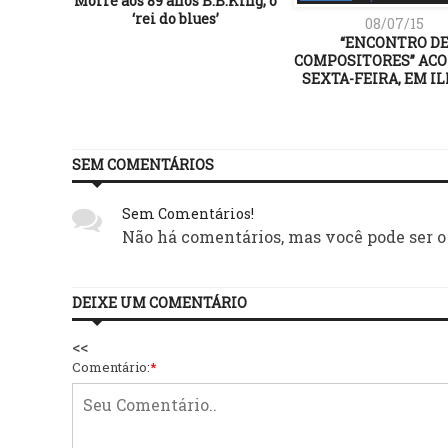
Morre aos 89 anos B.B.King, o
‘rei do blues’
08/07/15
“ENCONTRO D
COMPOSITORES” AC
SEXTA-FEIRA, EM I
SEM COMENTÁRIOS
Sem Comentários!
Não há comentários, mas você pode ser o
DEIXE UM COMENTÁRIO
<<
Comentário:
*