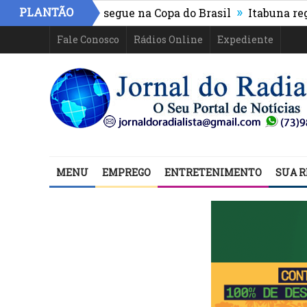
»
PLANTÃO
hletico-PR e segue na Copa do Brasil
Itabuna registra
Fale Conosco
Rádios Online
Expediente
MENU
EMPREGO
ENTRETENIMENTO
SUA R