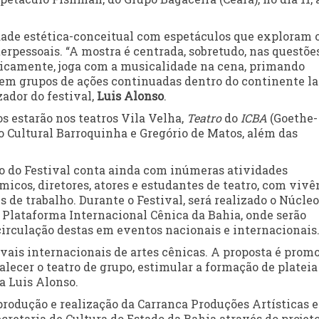
ade estética-conceitual com espetáculos que exploram 
terpessoais. “A mostra é centrada, sobretudo, nas questõe
ticamente, joga com a musicalidade na cena, primando
 em grupos de ações continuadas dentro do continente la
zador do festival,
Luis Alonso
.
s estarão nos teatros Vila Velha,
Teatro
do
ICBA
(Goethe-
ro Cultural Barroquinha e Gregório de Matos, além das
o do Festival conta ainda com inúmeras atividades
icos, diretores, atores e estudantes de teatro, com vivê
s de trabalho. Durante o Festival, será realizado o Núcleo
 Plataforma Internacional Cênica da Bahia, onde serão
irculação destas em eventos nacionais e internacionais
tivais internacionais de artes cênicas. A proposta é prom
alecer o teatro de grupo, estimular a formação de plateia
ma Luis Alonso.
produção e realização da Carranca Produções Artísticas e
cretaria de Cultura do Estado da Bahia através do projet