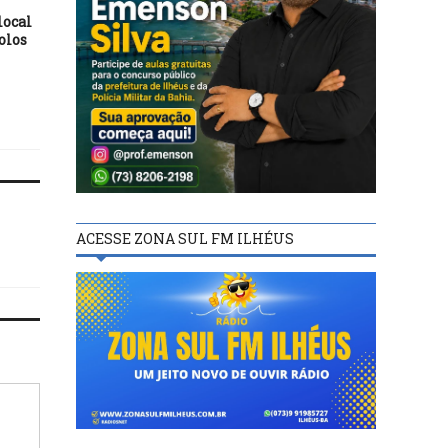
MÚSICA
local
25/08/15
olos
Quinta edição do Festiva
17/07/15
Jazz do Capão acontece 
André e Mauro : Sertanejo
dias 18 e 19 de setemb
domina o mercado e se torna
ACESSE ZONA SUL FM ILHÉUS