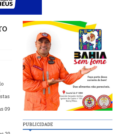
ro
do
s
stas
as 09
PUBLICIDADE
às 20