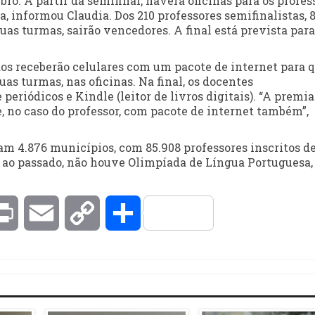
ro. A partir da semifinal, haverá oficinas para os profes
, informou Claudia. Dos 210 professores semifinalistas, 
suas turmas, sairão vencedores. A final está prevista para
ados receberão celulares com um pacote de internet para 
s turmas, nas oficinas. Na final, os docentes
e periódicos e Kindle (leitor de livros digitais). “A premi
 no caso do professor, com pacote de internet também”,
ram 4.876 municípios, com 85.908 professores inscritos d
No ao passado, não houve Olimpíada de Língua Portuguesa,
kedIn
Print
Email
Copy
Compartilhar
Link