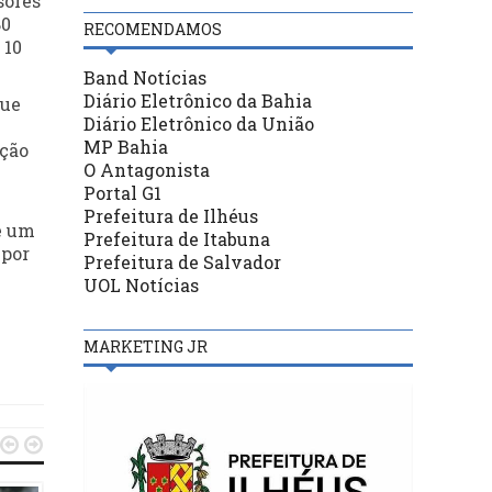
sores
80
RECOMENDAMOS
 10
Band Notícias
Diário Eletrônico da Bahia
que
Diário Eletrônico da União
MP Bahia
ação
O Antagonista
Portal G1
Prefeitura de Ilhéus
e um
Prefeitura de Itabuna
 por
Prefeitura de Salvador
UOL Notícias
MARKETING JR

