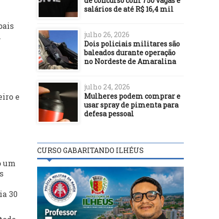
de concurso com 750 vagas e
salários de até R$ 16,4 mil
pais
julho 26, 2026
l
Dois policiais militares são
baleados durante operação
no Nordeste de Amaralina
julho 24, 2026
Mulheres podem comprar e
eiro e
usar spray de pimenta para
defesa pessoal
CURSO GABARITANDO ILHÉUS
do um
s
ia 30