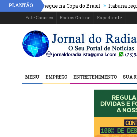
»
PLANTÃO
tico-PR e segue na Copa do Brasil
Itabuna registra ma
Fale Conosco
Rádios Online
Expediente
MENU
EMPREGO
ENTRETENIMENTO
SUA R