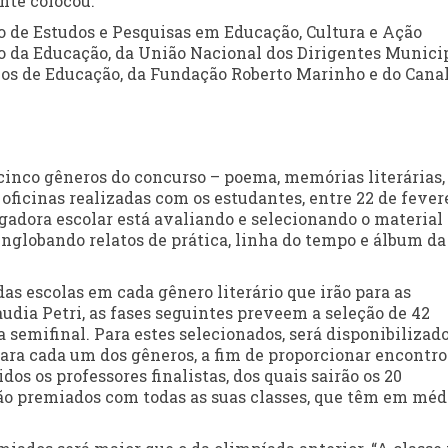
nte colocou.”
 de Estudos e Pesquisas em Educação, Cultura e Ação
o da Educação, da União Nacional dos Dirigentes Munici
ios de Educação, da Fundação Roberto Marinho e do Cana
 cinco gêneros do concurso – poema, memórias literárias,
oficinas realizadas com os estudantes, entre 22 de fever
ulgadora escolar está avaliando e selecionando o material
englobando relatos de prática, linha do tempo e álbum da
das escolas em cada gênero literário que irão para as
dia Petri, as fases seguintes preveem a seleção de 42
 a semifinal. Para estes selecionados, será disponibiliza
ara cada um dos gêneros, a fim de proporcionar encontro
dos os professores finalistas, dos quais sairão os 20
rão premiados com todas as suas classes, que têm em méd