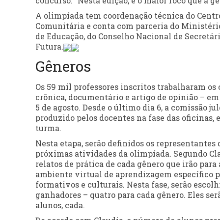
concurso. “Nesta edição, é o maior foco que a ge
A olimpíada tem coordenação técnica do Centro
Comunitária e conta com parceria do Ministéri
de Educação, do Conselho Nacional de Secretár
Futura.
Gêneros
Os 59 mil professores inscritos trabalharam os
crônica, documentário e artigo de opinião – em 
5 de agosto. Desde o último dia 6, a comissão j
produzido pelos docentes na fase das oficinas, 
turma.
Nesta etapa, serão definidos os representantes 
próximas atividades da olimpíada. Segundo Clau
relatos de prática de cada gênero que irão para
ambiente virtual de aprendizagem específico p
formativos e culturais. Nesta fase, serão escolhi
ganhadores – quatro para cada gênero. Eles se
alunos, cada.