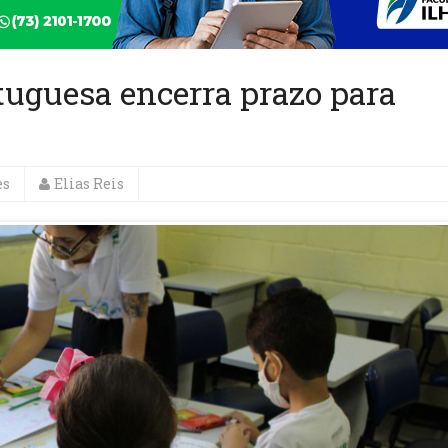
tuguesa encerra prazo para
es
Elias Reis