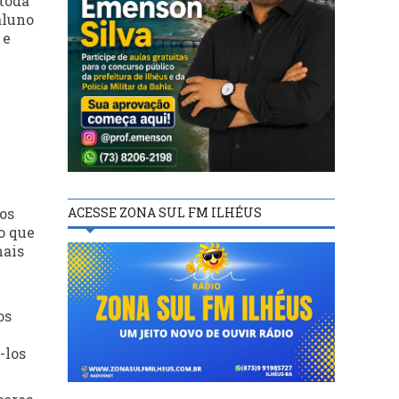
 toda
aluno
 e
ACESSE ZONA SUL FM ILHÉUS
 os
o que
mais
os
-los