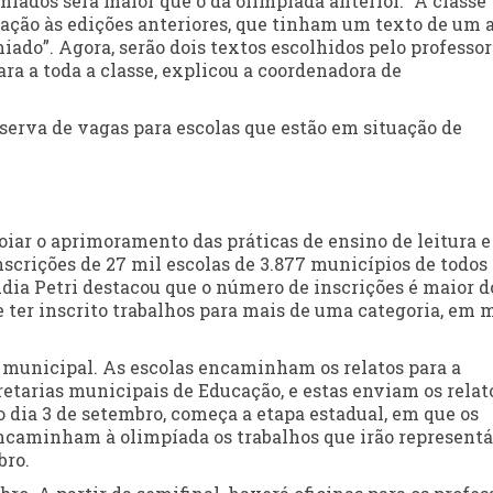
iados será maior que o da olimpíada anterior. “A classe
lação às edições anteriores, que tinham um texto de um 
iado”. Agora, serão dois textos escolhidos pelo professor
ara a toda a classe, explicou a coordenadora de
reserva de vagas para escolas que estão em situação de
iar o aprimoramento das práticas de ensino de leitura e
inscrições de 27 mil escolas de 3.877 municípios de todos
laudia Petri destacou que o número de inscrições é maior d
 ter inscrito trabalhos para mais de uma categoria, em 
pa municipal. As escolas encaminham os relatos para a
retarias municipais de Educação, e estas enviam os relat
 dia 3 de setembro, começa a etapa estadual, em que os
ncaminham à olimpíada os trabalhos que irão representá
bro.