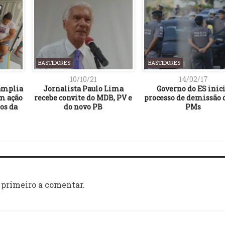
BASTIDORES
BASTIDORES
10/10/21
14/02/17
 amplia
Jornalista Paulo Lima
Governo do ES inic
om ação
recebe convite do MDB, PV e
processo de demissão d
os da
do novo PB
PMs
 primeiro a comentar.