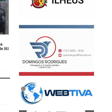
BASTIDORES
06/11/21
Vitória arranca empate
BASTIDORES
o Avaí, mas Série C fica 
mais próxima
24/09/23
ia
Inmet inclui Bahia na lista
e 161
de estados em ‘alerta
vermelho’ para onda de calor