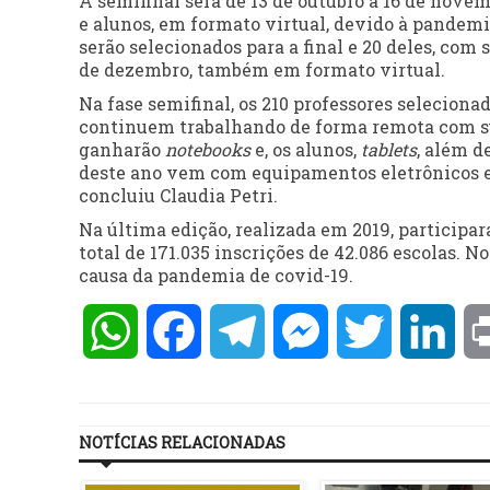
A semifinal será de 13 de outubro a 16 de novemb
e alunos, em formato virtual, devido à pandemia
serão selecionados para a final e 20 deles, com 
de dezembro, também em formato virtual.
Na fase semifinal, os 210 professores selecion
continuem trabalhando de forma remota com sua
ganharão
notebooks
e, os alunos,
tablets
, além d
deste ano vem com equipamentos eletrônicos e,
concluiu Claudia Petri.
Na última edição, realizada em 2019, participa
total de 171.035 inscrições de 42.086 escolas. 
causa da pandemia de covid-19.
WhatsApp
Facebook
Telegram
Messenger
Twitter
Lin
NOTÍCIAS RELACIONADAS