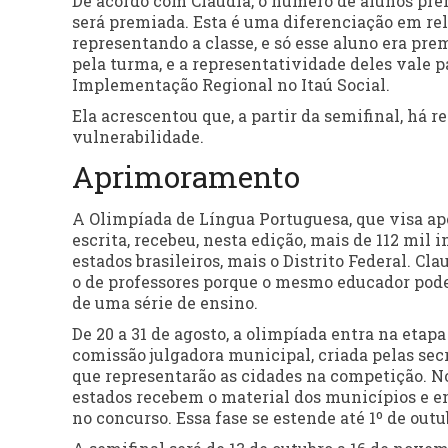
De acordo com Claudia, o número de alunos prem
será premiada. Esta é uma diferenciação em re
representando a classe, e só esse aluno era prem
pela turma, e a representatividade deles vale p
Implementação Regional no Itaú Social.
Ela acrescentou que, a partir da semifinal, há 
vulnerabilidade.
Aprimoramento
A Olimpíada de Língua Portuguesa, que visa apo
escrita, recebeu, nesta edição, mais de 112 mil 
estados brasileiros, mais o Distrito Federal. C
o de professores porque o mesmo educador pode
de uma série de ensino.
De 20 a 31 de agosto, a olimpíada entra na eta
comissão julgadora municipal, criada pelas sec
que representarão as cidades na competição. No
estados recebem o material dos municípios e e
no concurso. Essa fase se estende até 1º de outu