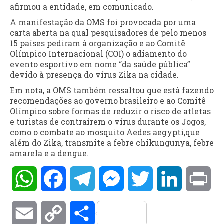
afirmou a entidade, em comunicado.
A manifestação da OMS foi provocada por uma
carta aberta na qual pesquisadores de pelo menos
15 países pediram à organização e ao Comitê
Olímpico Internacional (COI) o adiamento do
evento esportivo em nome “da saúde pública”
devido à presença do vírus Zika na cidade.
Em nota, a OMS também ressaltou que está fazendo
recomendações ao governo brasileiro e ao Comitê
Olímpico sobre formas de reduzir o risco de atletas
e turistas de contraírem o vírus durante os Jogos,
como o combate ao mosquito Aedes aegypti,que
além do Zika, transmite a febre chikungunya, febre
amarela e a dengue.
WhatsApp
Facebook
Telegram
Messenger
Twitter
LinkedIn
Pri
Email
Copy
Compartilhar