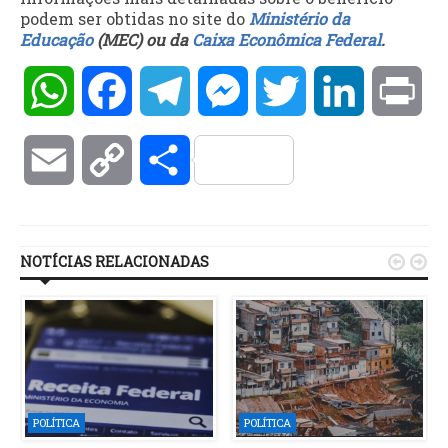
podem ser obtidas no site do
Ministério da
Educação
(MEC) ou da
Caixa Econômica Federal
.
WhatsApp
Facebook
Telegram
Messenger
Twitter
LinkedIn
Pri
Email
Copy
Compartilhar
Link
NOTÍCIAS RELACIONADAS


POLÍTICA
POLÍTICA