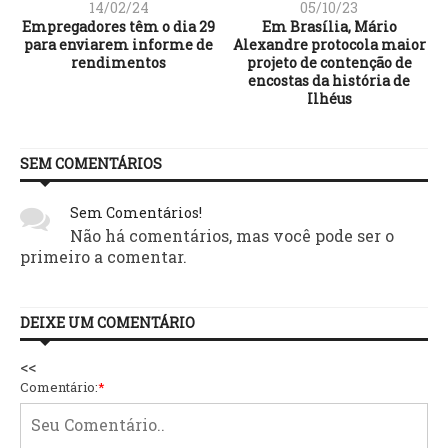
14/02/24
05/10/23
s
Empregadores têm o dia 29
Em Brasília, Mário
para enviarem informe de
Alexandre protocola maior
rendimentos
projeto de contenção de
encostas da história de
Ilhéus
SEM COMENTÁRIOS
Sem Comentários!
Não há comentários, mas você pode ser o
primeiro a comentar.
DEIXE UM COMENTÁRIO
<<
Comentário:
*