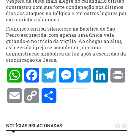
véspera da festa mais alegre do calendário cristão
contrastou com sua forte condenação nos últimos
dias aos ataques na Bélgica e em outros lugares por
extremistas islâmicos.
Francisco entrou silencioso na Basílica de São
Pedro escurecida, com apenas uma única vela
guiando-o no início da vigília. Ao chegar ao altar,
as luzes da igreja se acenderam, em uma
demonstração simbólica da luz após a escuridão da
crucificação de Jesus.
WhatsApp
Facebook
Telegram
Messenger
Twitter
LinkedIn
Pri
Email
Copy
Compartilhar
Link
NOTÍCIAS RELACIONADAS

