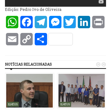
Edição: Pedro Ivo de Oliveira
WhatsApp
Facebook
Telegram
Messenger
Twitter
LinkedIn
Pri
Email
Copy
Compartilhar
Link
NOTÍCIAS RELACIONADAS


ILHÉUS
ILHÉUS