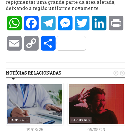
repigmentar uma grande parte da área afetada,
deixando a região uniforme novamente.
WhatsApp
Facebook
Telegram
Messenger
Twitter
LinkedIn
Pri
Email
Copy
Compartilhar
Link
NOTÍCIAS RELACIONADAS


BASTIDORES
BASTIDORES
19/05/25
06/08/23