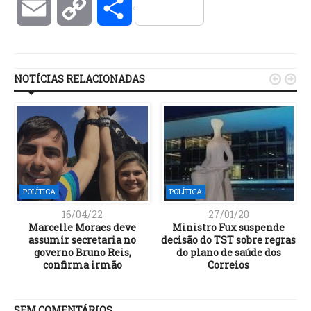
Email
Copy
Compartilhar
Link
NOTÍCIAS RELACIONADAS


POLÍTICA
POLÍTICA
16/04/22
27/01/20
Marcelle Moraes deve
Ministro Fux suspende
assumir secretaria no
decisão do TST sobre regras
governo Bruno Reis,
do plano de saúde dos
confirma irmão
Correios
SEM COMENTÁRIOS