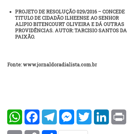
PROJETO DE RESOLUÇÃO 029/2016 – CONCEDE
TITULO DE CIDADÃO ILHEENSE AO SENHOR
ALIPIO BITENCOURT OLIVEIRA E DÁ OUTRAS
PROVIDÊNCIAS. AUTOR: TARCISIO SANTOS DA
PAIXÃO.
Fonte: www.jornaldoradialista.com.br
WhatsApp
Facebook
Telegram
Messenger
Twitter
LinkedIn
Pri