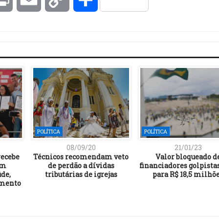
Link
POLÍTICA
POLÍTICA
08/09/20
21/01/23
recebe
Técnicos recomendam veto
Valor bloqueado d
em
de perdão a dívidas
financiadores golpista
úde,
tributárias de igrejas
para R$ 18,5 milhõ
imento