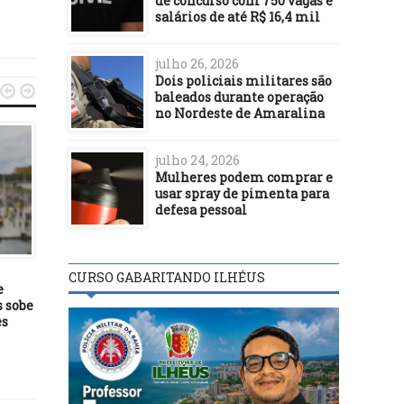
de concurso com 750 vagas e
salários de até R$ 16,4 mil
julho 26, 2026
Dois policiais militares são


baleados durante operação
no Nordeste de Amaralina
julho 24, 2026
Mulheres podem comprar e
usar spray de pimenta para
defesa pessoal
POLÍTICA
POLÍTICA
28/11/19
08/08/22
CURSO GABARITANDO ILHÉUS
e
Lindinópolis encerra
Debate na Band: Candid
s sobe
Novembro Azul com
criticam ausência de 
es
mobilização voltada aos
Neto e ‘nacionalizam’ de
homens, sábado (30)
com referências a Lula
Bolsonaro