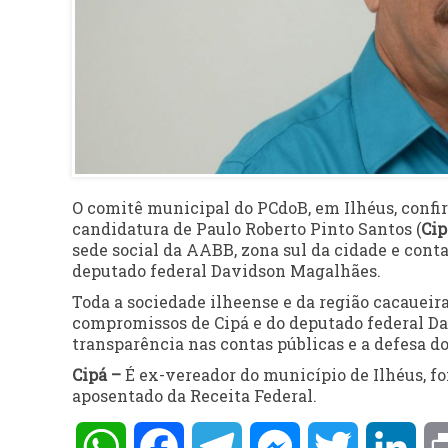
O comitê municipal do PCdoB, em Ilhéus, confirm
candidatura de Paulo Roberto Pinto Santos (
Cip
sede social da AABB, zona sul da cidade e cont
deputado federal Davidson Magalhães.
Toda a sociedade ilheense e da região cacaueir
compromissos de Cipá e do deputado federal D
transparência nas contas públicas e a defesa do
Cipá –
É ex-vereador do município de Ilhéus, fo
aposentado da Receita Federal.
WhatsApp
Facebook
Telegram
Messenger
Twitter
Lin