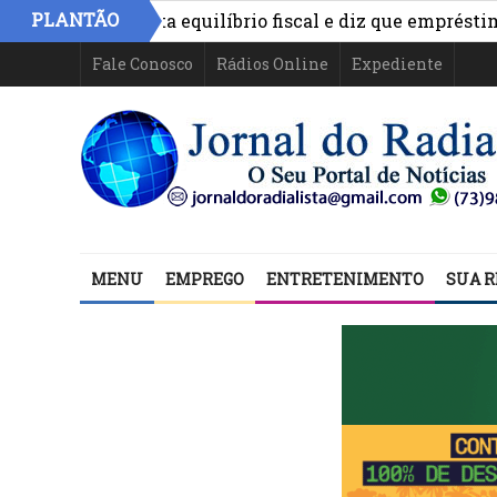
PLANTÃO
ônimo aponta equilíbrio fiscal e diz que empréstimos fin
Fale Conosco
Rádios Online
Expediente
MENU
EMPREGO
ENTRETENIMENTO
SUA R