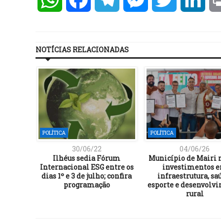
NOTÍCIAS RELACIONADAS
POLÍTICA
POLÍTICA
30/06/22
04/06/26
ndidatos
Ilhéus sedia Fórum
Município de Mairi 
 de ACM
Internacional ESG entre os
investimentos 
m’ debate
dias 1º e 3 de julho; confira
infraestrutura, sa
Lula e
programação
esporte e desenvolv
rural